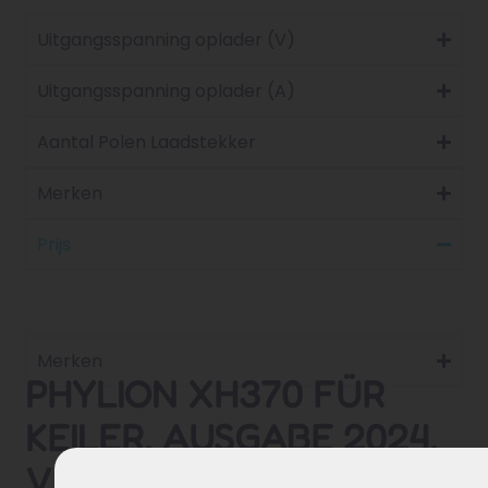
Uitgangsspanning oplader (V)
Uitgangsspanning oplader (A)
Aantal Polen Laadstekker
Merken
Prijs
Merken
PHYLION XH370 FÜR
KEILER, AUSGABE 2024,
VERBESSERTE