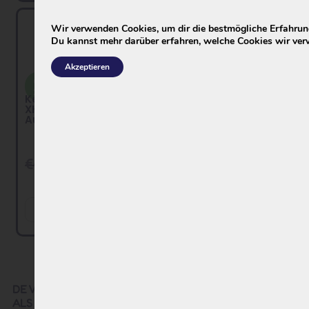
Wir verwenden Cookies, um dir die bestmögliche Erfahrung
Du kannst mehr darüber erfahren, welche Cookies wir ver
Akzeptieren
Keiler Akku – Phylion
XH370-13J Wall-E-S...
Generation
Erneu
2026
ert
Keiler Akku Phylion
XH370-13J neue
Ausfü...
€
419,00
€
299,00
€
399,00
€
249,00
Hinzufügen
Produkt ansehen
DE VERNIEUWDE EN VERBETERDE PHYLION EBG370 IS
ALS OPVOLGER VAN DE VOORGAANDE MODELLEN