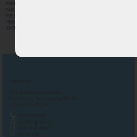
XH370-13J, -12J & -10J NU LEVERBAAR VOOR KEILER
IN DE VARIANTEN MET- EN ZONDER ACHTERLICHT EN
MET STANDAARD- OF SMART BMS. DE EBG370-
140H1S24 IS VOLLEDIG UITWISSELBAAR MET DE VORIGE
XH370 GENERATIE.
Kontakt
RAP elektrische fietsen
Dr. Hub van Doorneweg 157-12
5026 RC TILBURG
013 2032048
info@traprap.nl
KvK: 51 43 67 0
Whatsapp