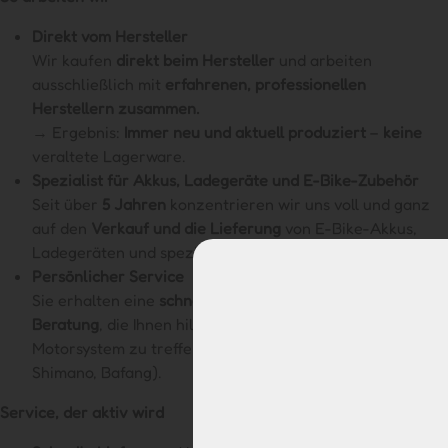
Direkt vom Hersteller
Wir kaufen
direkt beim Hersteller
und arbeiten
ausschließlich mit
erfahrenen, professionellen
Herstellern zusammen.
→ Ergebnis:
Immer neu und aktuell produziert
–
keine
veraltete Lagerware.
Spezialist für Akkus, Ladegeräte und E-Bike-Zubehör
Seit über
5 Jahren
konzentrieren wir uns voll und ganz
auf den
Verkauf und die Lieferung
von E-Bike-Akkus,
Ladegeräten und speziellem Zubehör.
Persönlicher Service
Sie erhalten eine
schnelle, ehrliche und präzise
Beratung
, die Ihnen hilft, die
beste Wahl für
Ihr
Motorsystem zu treffen (z. B. Phylion/Joycube, Bosch,
Shimano, Bafang).
Service, der aktiv wird