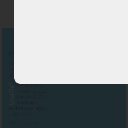
Kontakt
RAP elektrische fietsen
Dr. Hub van Doorneweg 157-12
5026 RC TILBURG
013 2032048
info@traprap.nl
KvK: 51 43 67 0
Whatsapp
Nützliche Links
E-Bike Akku
Akku-Ladegeräte