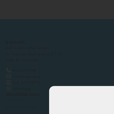
Kontakt
RAP elektrische fietsen
Dr. Hub van Doorneweg 157-12
5026 RC TILBURG
013 2032048
info@traprap.nl
KvK: 51 43 67 0
Whatsapp
Nützliche Links
E-Bike Akku
Akku-Ladegeräte