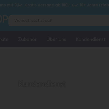
ns mit 9,1
Gratis Versand ab 100,- €
10+ Jahre Erfa
räte
Zubehör
Über uns
Kundendienst
Kundendienst