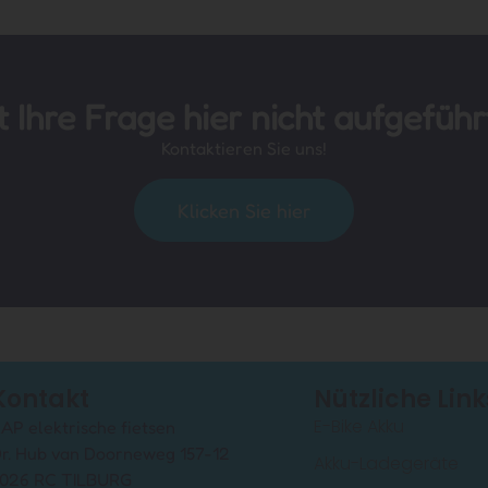
st Ihre Frage hier nicht aufgeführ
Kontaktieren Sie uns!
Klicken Sie hier
Kontakt
Nützliche Link
E-Bike Akku
AP elektrische fietsen
r. Hub van Doorneweg 157-12
Akku-Ladegeräte
026 RC TILBURG