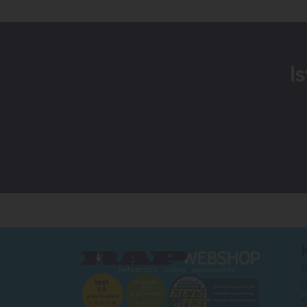
I
R
D
5