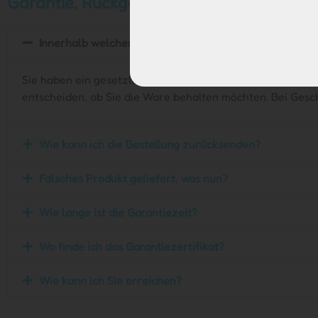
Garantie, Rückgabe und Service
Innerhalb welcher Frist kann ich den Kauf stornieren?
Sie haben ein gesetzliches 14-tägiges Widerrufsrecht. Da
entscheiden, ob Sie die Ware behalten möchten. Bei Gesch
Wie kann ich die Bestellung zurücksenden?
Falsches Produkt geliefert, was nun?
Wie lange ist die Garantiezeit?
Wo finde ich das Garantiezertifikat?
Wie kann ich Sie erreichen?