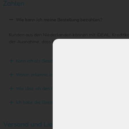
Zahlen
Wie kann ich meine Bestellung bezahlen?
Kunden aus den Niederlanden können mit iDEAL, Kreditkar
der Ausnahme, dass belgischer Bankcontact anstelle von
Kann ich als Geschäftskunde die Lieferung auf Rechnu
Woran erkenne ich, ob die Bestellung erfolgreich war?
Wie löse ich den Gutscheincode auf dem Gutschein ei
Ich habe die Bestellung zurückgeschickt. Wie und wan
Versand und Lieferung