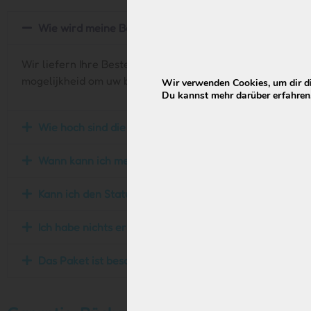
Wie wird meine Bestellung versendet?
Wir liefern Ihre Bestellung mit PostNL oder mit unserem 
mogelijkheid om uw bestelling bij een afhaalpunt op te ha
Wir verwenden Cookies, um dir di
Du kannst mehr darüber erfahren,
Wie hoch sind die Versandkosten?
Wann kann ich meine Bestellung erhalten?
Kann ich den Status meiner Bestellung verfolgen?
Ich habe nichts erhalten, was nun?
Das Paket ist beschädigt, was nun?