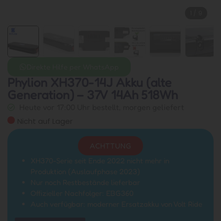
1
/
9
Direkte Hilfe per WhatsApp
Phylion XH370-14J Akku (alte
Generation) – 37V 14Ah 518Wh
Heute vor 17:00 Uhr bestellt, morgen geliefert
Nicht auf Lager
ACHTTUNG
XH370-Serie seit Ende 2022 nicht mehr in
Produktion (Auslaufphase 2023)
Nur noch Restbestände lieferbar
Offizieller Nachfolger: EBG360
Auch verfügbar: moderner Ersatzakku von Volt Ride