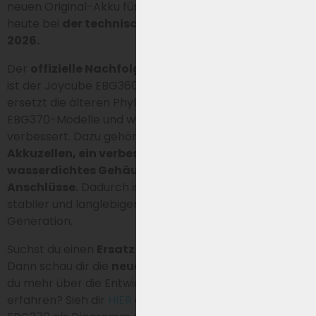
neuen Original-Akku für diesen Typ sucht, landet
heute bei
der technisch verbesserten Generation
2026.
Der
offizielle Nachfolger
innerhalb dieser Akkuserie
ist der Joycube EBG360. Diese
neue Generation
ersetzt die älteren Phylion XH370- und Joycube
EBG370-Modelle und wurde in mehreren Punkten
verbessert. Dazu gehören
moderne zylindrische
Akkuzellen, ein verbessertes BMS, ein vollständig
wasserdichtes Gehäuse und wasserdichte
Anschlüsse.
Dadurch ist die Generation 2026 leichter,
stabiler und langlebiger als die ältere XH370-
Generation.
Suchst du einen
Ersatz für den Phylion XH370-14J
?
Dann schau dir die
neue Generation 2026
an. Willst
du mehr über die Entwicklung dieser Akkuserie
erfahren? Sieh dir
HIER
die Geschichte des XH370 und