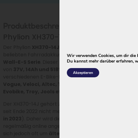
Produktbeschreibung
Phylion XH370-13J ersetzen
Der Phylion
XH370-14J
ist der
Nachfolger
des
beliebten Fahrradakkus XH370-13J aus der älteren
Wir verwenden Cookies, um dir die 
Du kannst mehr darüber erfahren, w
Wall-E-S Serie
. Dieser Nachfolger hat eine Kapazität
von
37V, 14Ah und 518Wh
und wird von
Akzeptieren
verschiedenen E-Bike-Marken verwendet, darunter
Vogue, Veloci, Altec, Talent, Hollandia, Rivel,
Evobike, Troy, Jools etc.
Der XH370-14J gehört zur
alten Generation
und wird
seit Ende 2022 nicht mehr produziert (
ausgelaufen
in 2023
). Daher wird dieses Modell zwar noch
regelmäßig online angeboten, in der Praxis handelt es
sich jedoch oft um
ältere Lagerbestände
. Wer einen