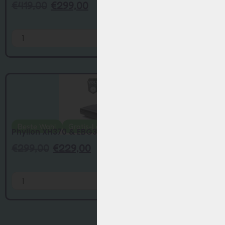
€
419,00
€
299,00
Hinzufügen
Beste Wahl
Gratis-Ladegerät
Phylion XH370 & EBG370 E-Bike Akku – 13A...
€
299,00
€
229,00
Hinzufügen