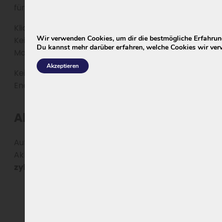
für die Modelle
Bambini, Strada & Vittorie.
Klicke
HIER
für die neue Generation EBG360 für
Wir verwenden Cookies, um dir die bestmögliche Erfahrung
Keiler mit Standard-BMS (Batterie-
Du kannst mehr darüber erfahren, welche Cookies wir ver
Management-System)
Akzeptieren
Keiler Akku mit Smart-BMS (Certified Smart
Energy System)? Dann klicke
HIER
.
Alternative: E-Bike Akkus
Auf Wunsch sind auch zwei hochwertige E-Bike
Akkus mit Standard-BMS lieferbar, ebenfalls mit
zylindrischen Zellen
:
E-Bike Akku 13 Ah
(468 Wh) und Standard-
BMS
E-Bike Akku 15 Ah
(540 Wh) und Standard-