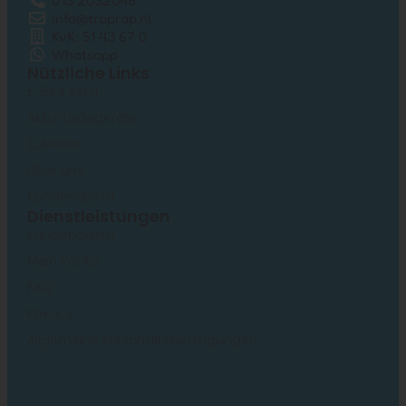
013 2032048
✅
info@traprap.nl
E-Bike
36 V – 13
Alternative
KvK: 51 43 67 0
Akku 13
Zylindrisch
Ah (468
Stand
(Standard-
Whatsapp
Ah
Wh)
Nützliche Links
BMS)
E-Bike Akku
✅
E-Bike
36 V – 15
Akku-Ladegeräte
Alternative
Akku 15
Zylindrisch
Ah (540
Stand
Zubehör
(Standard-
Ah
Wh)
Über uns
BMS)
Kundendienst
Dienstleistungen
Kundendienst
Mein Konto
FAQ
Privacy
Allgemeine Geschäftsbedingungen