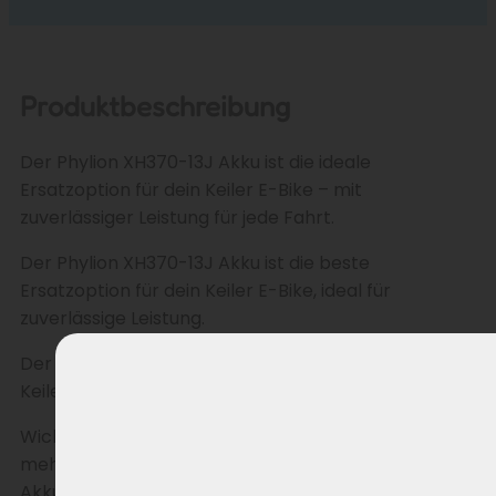
Produktbeschreibung
Der Phylion XH370-13J Akku ist die ideale
Ersatzoption für dein Keiler E-Bike – mit
zuverlässiger Leistung für jede Fahrt.
Der Phylion XH370-13J Akku ist die beste
Ersatzoption für dein Keiler E-Bike, ideal für
zuverlässige Leistung.
Der Phylion XH370-13J ist der E-Bike Akku für dein
Keiler E-Bike.
Wichtig: Der Phylion XH370 Akku für Keiler ist nicht
mehr verfügbar. Nutze den XH370-13J als E-Bike
Akku.