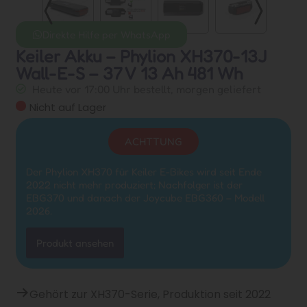
Direkte Hilfe per WhatsApp
Keiler Akku – Phylion XH370-13J
Wall-E-S – 37 V 13 Ah 481 Wh
Heute vor 17:00 Uhr bestellt, morgen geliefert
Nicht auf Lager
ACHTTUNG
Der Phylion XH370 für Keiler E-Bikes wird seit Ende
2022 nicht mehr produziert; Nachfolger ist der
EBG370 und danach der Joycube EBG360 – Modell
2026.
Produkt ansehen
Gehört zur XH370-Serie, Produktion seit 2022