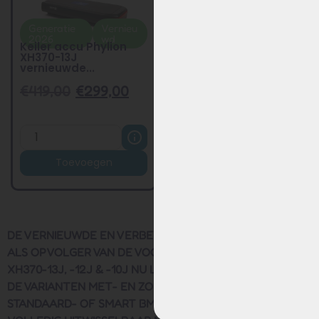
Keiler accu – Phylion
XH370-13J Wall-E-S...
Generatie
Vernieu
2026
wd
Keiler accu Phylion
XH370-13J
vernieuwde...
€
419,00
€
299,00
€
399,00
€
249,00
Toevoegen
Product bekijken
DE VERNIEUWDE EN VERBETERDE PHYLION EBG370 IS
ALS OPVOLGER VAN DE VOORGAANDE MODELLEN
XH370-13J, -12J & -10J NU LEVERBAAR VOOR KEILER IN
DE VARIANTEN MET- EN ZONDER ACHTERLICHT EN MET
STANDAARD- OF SMART BMS. DE EBG370-140H1S24 IS