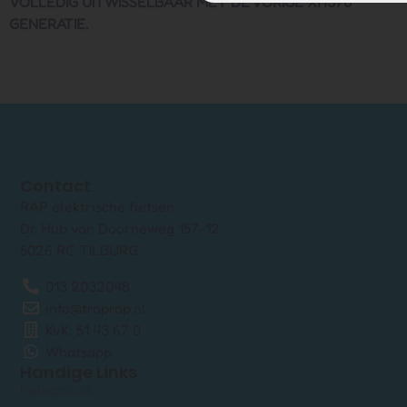
VOLLEDIG UITWISSELBAAR MET DE VORIGE XH370
GENERATIE.
Contact
RAP elektrische fietsen
Dr. Hub van Doorneweg 157-12
5026 RC TILBURG
013 2032048
info@traprap.nl
KvK: 51 43 67 0
Whatsapp
Handige Links
Fietsaccu’s