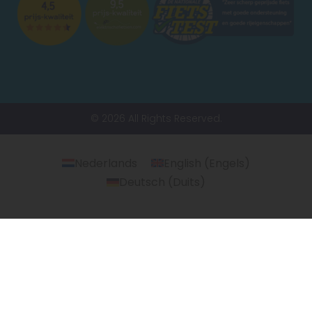
© 2026 All Rights Reserved.
Nederlands
English
(
Engels
)
Deutsch
(
Duits
)