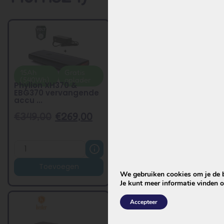
15Ah
Gratis
Beste
Gratis
(540Wh)
oplader
keuze
oplader
Phylion XH370 &
Phylion XH370 &
EBG370 vervangende
EBG370 vervangende
accu ...
accu ...
€
349,00
€
269,00
€
299,00
€
229,00
Toevoegen
Toevoegen
We gebruiken cookies om je de be
Je kunt meer informatie vinden 
Accepteer