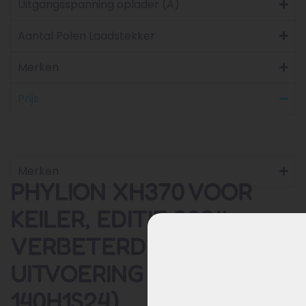
Uitgangsspanning oplader (A)
Aantal Polen Laadstekker
Merken
Prijs
Merken
PHYLION XH370 VOOR
KEILER, EDITIE 2024,
VERBETERDE
UITVOERING (EBG370-
140H1S24)