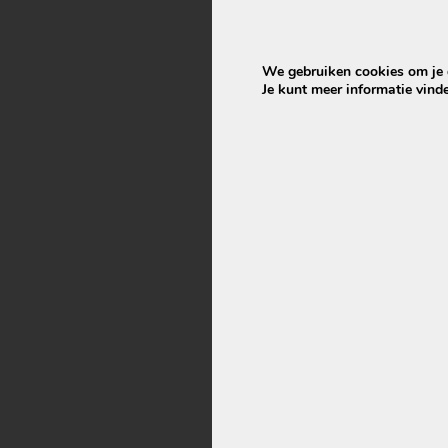
We gebruiken cookies om je d
Je kunt meer informatie vind
Mifa e-bike op
DC 5,5×2,1 mm
€
59,95
€
44