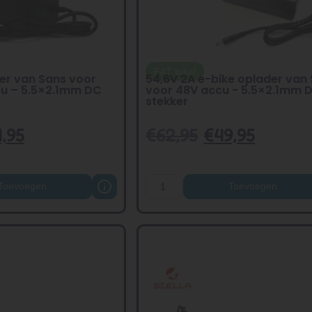
FAT bike!
er van Sans voor
54,6V 2A e-bike oplader van
cu – 5.5×2.1mm DC
voor 48V accu - 5.5×2.1mm 
stekker
,95
€
62,95
€
49,95
Toevoegen
Toevoegen