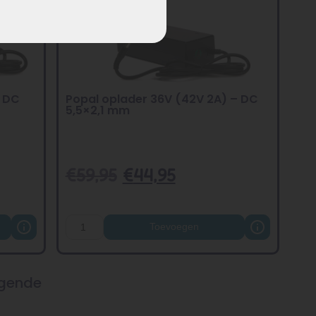
– DC
Popal oplader 36V (42V 2A) – DC
5,5×2,1 mm
€
59,95
€
44,95
Toevoegen
gende