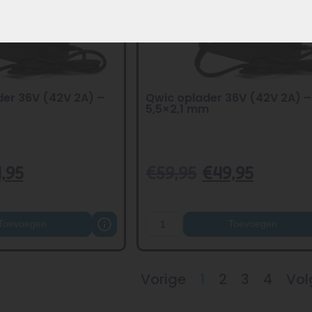
der 36V (42V 2A) –
Qwic oplader 36V (42V 2A) 
5,5×2,1 mm
,95
€
59,95
€
49,95
Toevoegen
Toevoegen
Vorige
1
2
3
4
Vol