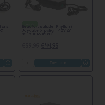
5-polig
 Sans
Beaufort oplader Phylion /
DC
Joycube 5-polig – 42V 2A –
SSLC084V42XH
€
59,95
€
44,95
Toevoegen