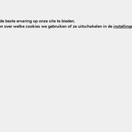
e beste ervaring op onze site te bieden.
en over welke cookies we gebruiken of ze uitschakelen in de
instelling
lader 36V (42V 2A) –
E-bikez oplader 36V (42V 2A
5,5×2,1 mm
,95
€
59,95
€
49,95
Toevoegen
Toevoegen