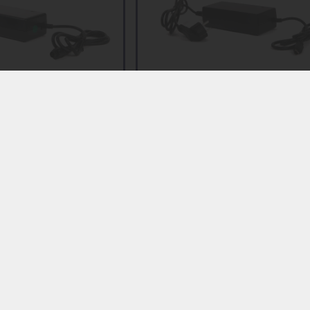
Origineel product
oplader Phylion /
Stella oplader – 5-polige
ig – 42V 2A
trapezium stekker – 42V 2A 
SSLC084V42XH
,95
€
54,95
€
44,95
Toevoegen
Toevoegen