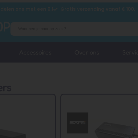
delen ons met een 9,1
Gratis verzending vanaf € 100,-
Accessoires
Over ons
Servi
ers