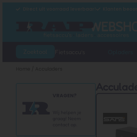
Direct uit voorraad leverbaar!
Klanten beoor
Zoektool
Fietsaccu’s
Opladers
Home
/ Acculaders
Acculad
VRAGEN?
Wij helpen je
graag! Neem
contact op.