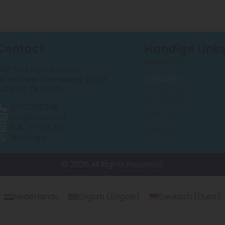
Contact
Handige Link
Fietsaccu’s
RAP elektrische fietsen
Opladers
Dr. Hub van Doorneweg 157-12
5026 RC TILBURG
Accessoires
013 2032048
Over ons
info@traprap.nl
KvK: 51 43 67 0
Service
Whatsapp
© 2026 All Rights Reserved.
Nederlands
English
(
Engels
)
Deutsch
(
Duits
)