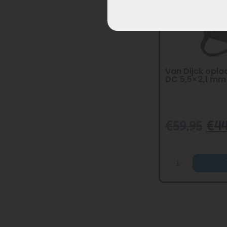
Van Dijck opla
DC 5,5×2,1 mm
€
59,95
€
44