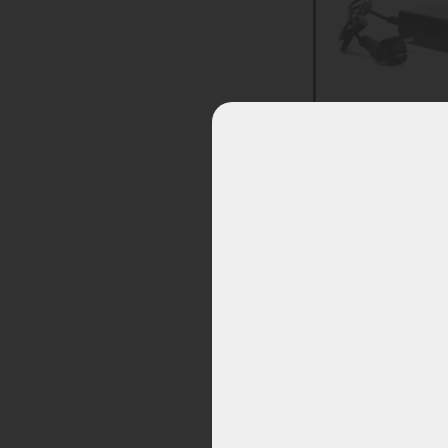
5-polig
Cortina Ecomo 
Joycube 5-pol
€
59,95
€
44