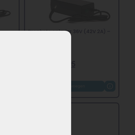
Prophete oplader 36V (42V 2A) –
DC 5,5×2,1 mm
–
€
59,95
€
42,95
Toevoegen