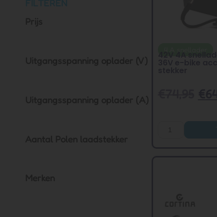
FILTEREN
Prijs
4 A snellader
42V 4A snellad
Uitgangsspanning oplader (V)
36V e-bike ac
stekker
€
74,95
€
64
Uitgangsspanning oplader (A)
Aantal Polen laadstekker
Merken