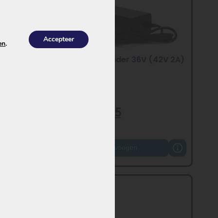
Accepteer
en
.
) – DC
Keola e-bike oplader 36V (42V 2A)
– DC 5,5×2,1 mm
€
59,95
€
52,95
Toevoegen