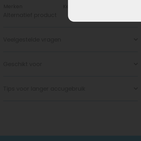
Merken
Keola
Alternatief product
Veelgestelde vragen
Geschikt voor
Tips voor langer accugebruik