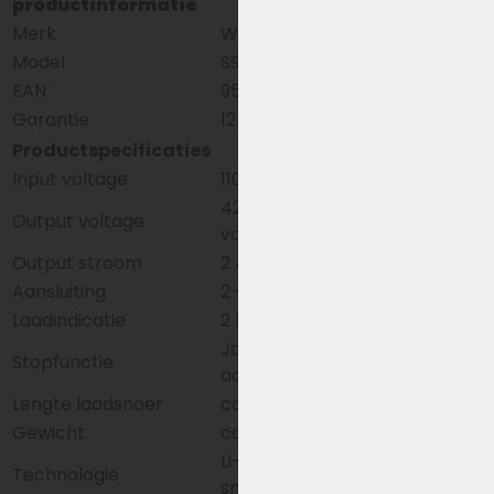
productinformatie
Merk
Wuxi Sans
Model
SSLC084V42M
EAN
9509513362526
Garantie
12 maanden
Productspecificaties
Input voltage
110-240 V
42 V (geschikt voor 36- en 37
Output voltage
volt accu’s)
Output stroom
2 A
Aansluiting
2-polig 5.5 x 2.1
Laadindicatie
2 kleuren LED (rood & groen)
Ja, automatisch wanneer de
Stopfunctie
accu vol is
Lengte laadsnoer
ca. 2,5 meter
Gewicht
ca. 650 gram
Li-ION met standaard- en
Technologie
smart BMS