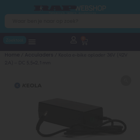
0
Zoektool
Home
Acculaders
/
/ Keola e-bike oplader 36V (42V
2A) – DC 5,5×2,1 mm