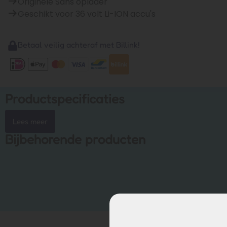
Originele Sans oplader
Geschikt voor 36 volt Li-ION accu's
Betaal veilig achteraf met Billink!
Productspecificaties
Lees meer
Bijbehorende producten