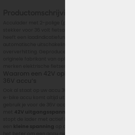
Productomschrijving
Acculader met 2-polige (plus & min) 5.5 x 2.1 mm
stekker voor 36 volt fietsaccu’s van Keola. De oplader
heeft een laadindicatiefunctie (laden/ niet laden),
automatische uitschakeling en beveiliging tegen
oververhitting. Geproduceerd door
Sans
– de
originele fabrikant van opladers voor diverse A-
merken elektrische fietsen.
Waarom een 42V oplader geschikt is voor
36V accu’s
Ook al staat op uw accu 36V, een volledig opgeladen
e-bike accu komt altijd uit op ca.
42V
. Daarom
gebruik je voor de 36V accu van Keola een oplader
met
42V uitgangsspanning
. Wanneer de accu vol is,
stopt de lader met actief laden, maar blijft er wel
een
kleine spanning
op de uitgang staan. Daarom is
het beter om een accu niet onbeperkt of onnodig