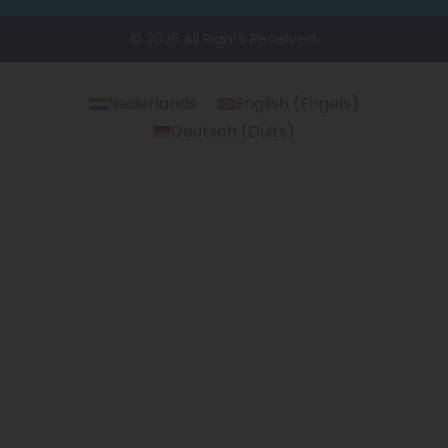
© 2026 All Rights Reserved.
Nederlands
English
(
Engels
)
Deutsch
(
Duits
)