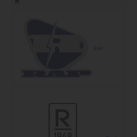
R
RAP