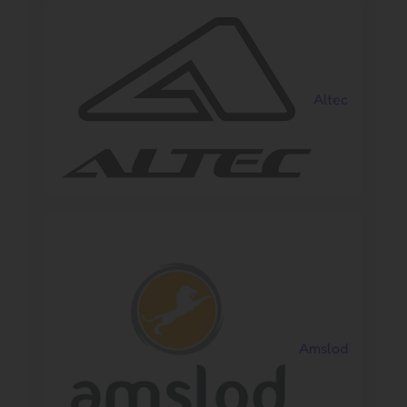
Altec
Amslod