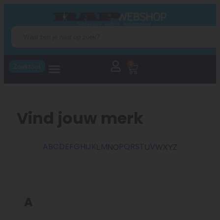
0
Zoektool
Vind jouw merk
A
B
C
D
E
F
G
H
J
K
M
P
Q
R
S
T
V
I
L
N
O
U
W
X
Y
Z
A