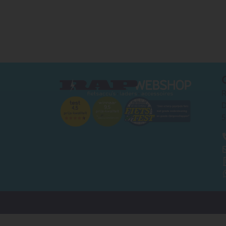
R
D
5