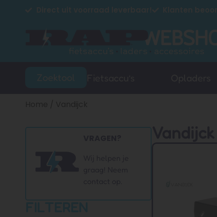
Direct uit voorraad leverbaar!
Klanten beoor
Zoektool
Fietsaccu’s
Opladers
Home
/ Vandijck
Vandijck
VRAGEN?
Wij helpen je
graag! Neem
contact op.
FILTEREN