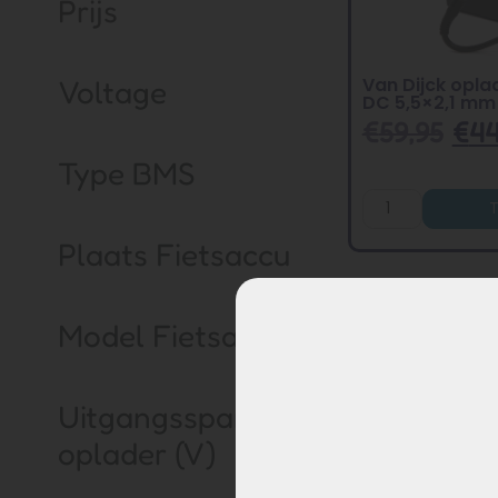
Prijs
Van Dijck opla
Voltage
DC 5,5×2,1 mm
€
59,95
€
44
Type BMS
Plaats Fietsaccu
Model Fietsaccu
Uitgangsspanning
oplader (V)