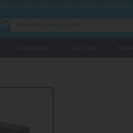
delen ons met een 9,1
Gratis verzending vanaf € 100,-
Accessoires
Over ons
Servi