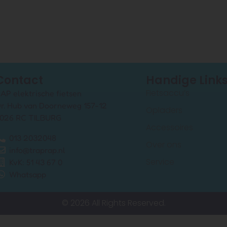
Contact
Handige Link
Fietsaccu’s
AP elektrische fietsen
r. Hub van Doorneweg 157-12
Opladers
026 RC TILBURG
Accessoires
013 2032048
Over ons
info@traprap.nl
Service
KvK: 51 43 67 0
Whatsapp
© 2026 All Rights Reserved.