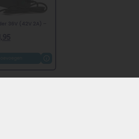
der 36V (42V 2A) –
,95
Toevoegen