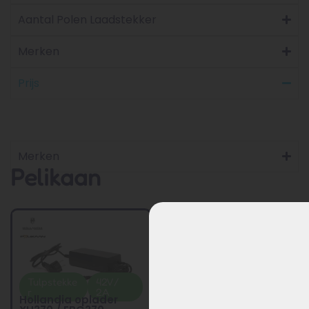
Aantal Polen Laadstekker
Merken
Prijs
Merken
Pelikaan
Tulpstekke
42V/
Uit
Zie model
r
2A
producti
2026
Hollandia oplader
e