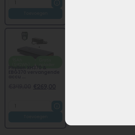
Toevoegen
Toevoegen
15Ah
Gratis
(540Wh)
oplader
Phylion XH370 &
EBG370 vervangende
accu ...
€
349,00
€
269,00
Toevoegen