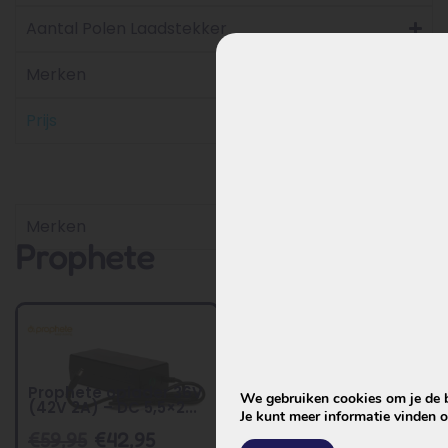
Aantal Polen Laadstekker
Merken
Prijs
Merken
Prophete
Prophete oplader 36V
We gebruiken cookies om je de be
(42V 2A) – DC 5,5×2...
Je kunt meer informatie vinden 
€
59,95
€
42,95