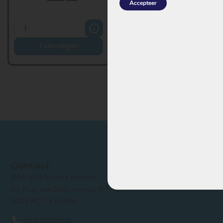
Accepteer
Toevoegen
Contact
RAP elektrische fietsen
Dr. Hub van Doorneweg 157-12
5026 RC TILBURG
013 2032048