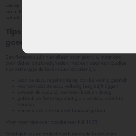
Let op:
een 36V fietsaccu wordt volledig geladen tot
circa 42V. Dit is normaal en precies waarom deze
oplader de juiste spanning levert.
Tips om je Sparta accu langer
goed te houden
Een fietsaccu slijt niet alleen door gebruik, maar ook
door tijd en omstandigheden. Met een paar eenvoudige
tips verleng je de levensduur aanzienlijk:
laad de accu regelmatig op, ook bij weinig gebruik
voorkom dat de accu volledig leeg blijft liggen
bewaar de accu bij voorkeur koel en droog
gebruik de fiets regelmatig om de accu actief te
houden
vermijd extreme hitte of langdurige kou
HIER
Voor meer tips over accubeheer klik
.
Goed gebruik en onderhoud kunnen de levensduur