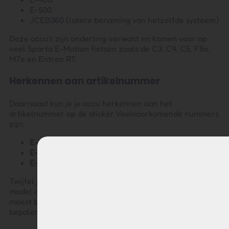
E-500
JCEB360 (latere benaming van hetzelfde systeem)
Deze accu’s zijn onderling verwant en komen voor op
veel Sparta E-Motion fietsen zoals de C3, C4, C5, F8e,
M7e en Entree RT.
Herkennen aan artikelnummer
Daarnaast kun je je accu herkennen aan het
artikelnummer op de sticker. Veelvoorkomende nummers
zijn:
E-300 serie:
29111281, 29111347, 29111570
E-400 serie:
29111304, 29111556
E-500 serie:
29111324, 29111351, 29111571
Twijfel je of je de juiste accu hebt? Controleer altijd het
model of artikelnummer op je huidige accu. Dit is de
meest betrouwbare manier om compatibiliteit te
bepalen.