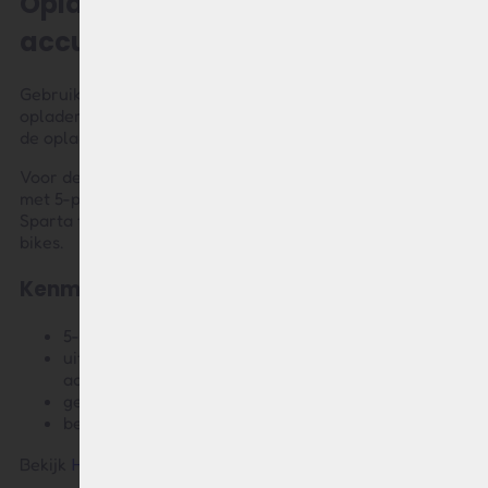
Oplader voor originele Sparta
accu (5-polig)
Gebruik je nog een originele Sparta accu en werkt de
oplader niet meer goed? Dan is vervanging van alleen
de oplader vaak voldoende.
Voor deze systemen leveren wij een 42V 2A oplader
met 5-polige stekker (model SSLC084V42XH), naast
Sparta tevens geschikt voor onder Batavus en Koga e-
bikes.
Kenmerken van deze oplader
5-polige ronde kunststofstekker
uitgangsspanning van 42V (correct voor 36V/37V
accu’s)
geschikt voor originele Sparta E-series accu’s
betrouwbare en veilige laadkarakteristiek
HIER
Bekijk
de oplader.