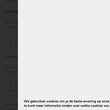
verzekerd bent van consistente kwaliteit en prestaties.
Complete vervangingsset
Voor deze Sparta systemen leveren wij een complete
vervangingsset:
moderne Volt Ride accu (15Ah / 540Wh)
inclusief accuslede
inclusief nieuwe oplader
Voordelen van deze set
Deze set is speciaal ontwikkeld als vervanger voor de E-
300, E-400 en E-500 en biedt duidelijke voordelen:
volledig nieuwe accucellen (geen oude basis)
hogere capaciteit dan origineel
stabielere prestaties en langere levensduur
eenvoudige montage
We gebruiken cookies om je de beste ervaring op onze s
Deze accu heeft een andere laadconnector en wordt
Je kunt meer informatie vinden over welke cookies we 
standaard met een nieuwe oplader geleverd (van zelfde