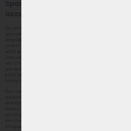
Sparta E-300, E-400 en E-500
accu vervangen
De oorspronkelijke E-series accu’s voor Sparta werden
geproduceerd door Phylion en staan bekend om hun
degelijke basis. Wel zijn deze accu’s gebaseerd op
oudere technologie en is bij aftermarktmodellen niet
altijd duidelijk hoe lang ze al op voorraad liggen.
Daarnaast zijn er ook replica-accu’s in omloop, copycats
van Chinese makelij die via platvormen als Aliexpress
worden aangeboden maar ook via parallel distributie de
klant bereiken. De kwaliteit en betrouwbaarheid zijn
hierbij niet altijd even transparant.
Een veelgemaakte keuze is revisie, maar daarbij blijf je
werken met een oudere behuizing en elektronica. In de
praktijk is een volledig nieuwe vervangingsaccu vaak de
betere en betrouwbaardere oplossing. De accu van RAP
wordt gebouwd volgens onze eigen specificaties door
een vaste accuproducent, met gebruik van
hoogwaardige accucellen en elektronica, zodat je