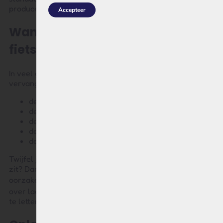
producent als Sparta).
Accepteer
Wanneer moet je een Sparta
fietsaccu vervangen?
In veel gevallen merk je vanzelf dat je accu aan
vervanging toe is. Veelvoorkomende signalen zijn:
de actieradius neemt snel af
de accu laadt niet meer volledig op
de accu loopt snel leeg
de ondersteuning valt onverwacht weg
de accu is al meerdere jaren oud
Twijfel je of het probleem in de accu of in de oplader
zit? Dan is het verstandig om eerst de mogelijke
HIER
oorzaken te controleren. Klik
voor onze pagina
over laadproblemen waar je kunt lezen waar precies op
te letten.