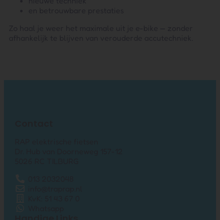
nieuwe techniek
en betrouwbare prestaties
Zo haal je weer het maximale uit je e-bike — zonder
afhankelijk te blijven van verouderde accutechniek.
Contact
RAP elektrische fietsen
Dr. Hub van Doorneweg 157-12
5026 RC TILBURG
013 2032048
info@traprap.nl
KvK: 51 43 67 0
Whatsapp
Handige Links