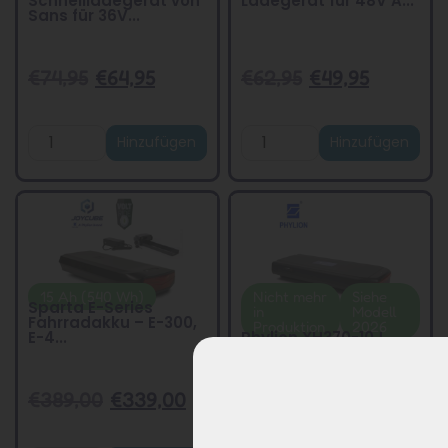
Schnellladegerät von
Ladegerät für 48V A...
Sans für 36V...
€
74,95
€
64,95
€
62,95
€
49,95
Hinzufügen
Hinzufügen
15 Ah (540 Wh)
Nicht mehr
Siehe
Sparta E-Series
in
Modell
Fahrradakku – E-300,
Produktion
2026
E-4...
Phylion XH370-10J
überarbeitete
Ausführu...
€
389,00
€
339,00
€
419,00
€
299,00