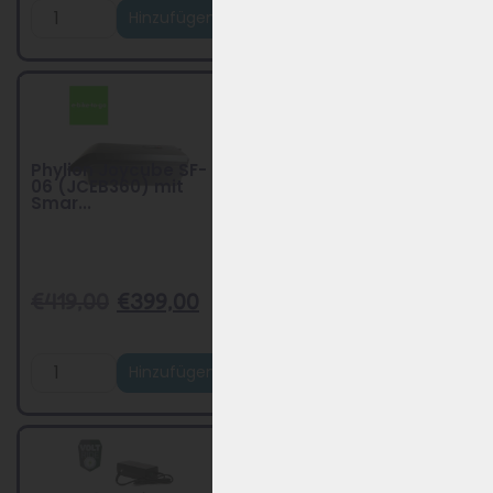
Hinzufügen
Produkt ansehen
Phylion Joycube SF-
06 (JCEB360) mit
Neu - Modell 2026
Troy Akku Phylion
Smar...
XH370-13J neue
Ausführ...
€
419,00
€
399,00
€
419,00
€
299,00
Hinzufügen
Hinzufügen