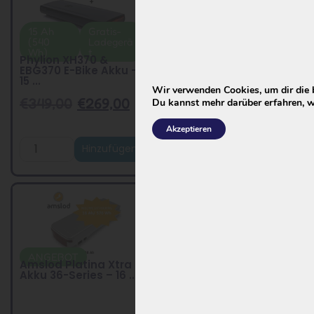
15 Ah
Gratis-
Beste
Gratis-
(540
Ladegerä
Wahl
Ladegerät
Phylion XH370 &
Wh)
t
Phylion XH370 &
EBG370 E-Bike Akku –
EBG370 E-Bike Akku –
13A...
15 ...
Wir verwenden Cookies, um dir die 
€
349,00
€
269,00
€
299,00
€
229,00
Du kannst mehr darüber erfahren, w
Akzeptieren
Hinzufügen
Hinzufügen
ANGEBOT
Modell RC1701
Amslod Platina Xtra
Rivel Fahrradakku –
Akku 36-Series – 16 ...
RC1701 – Joycube
EBG...