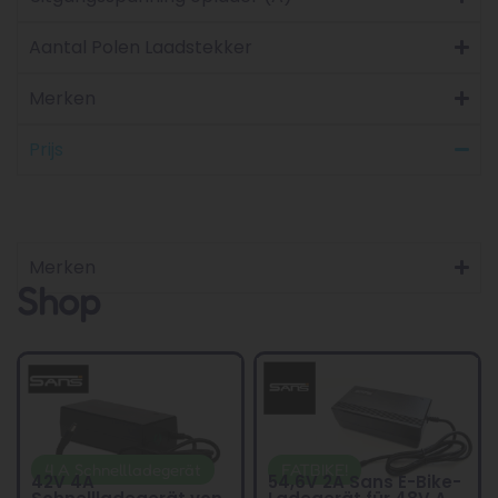
Aantal Polen Laadstekker
Merken
Prijs
Merken
Shop
4 A Schnellladegerät
FATBIKE!
42V 4A
54,6V 2A Sans E-Bike-