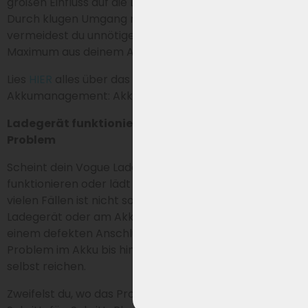
großen Einfluss auf die Leistung und Lebensdauer.
Durch klugen Umgang mit Laden und Lagerung
vermeidest du unnötigen Verschleiß und holst das
Maximum aus deinem Akku heraus.
Lies
HIER
alles über das Laden von E-Bike Akkus und
Akkumanagement: Akkumanagement
Ladegerät funktioniert nicht? So erkennst du das
Problem
Scheint dein Vogue Ladegerät nicht mehr zu
funktionieren oder lädt dein Akku nicht (richtig) auf? In
vielen Fällen ist nicht sofort klar, ob das Problem am
Ladegerät oder am Akku liegt. Ursachen können von
einem defekten Anschluss (Cinch-Stecker) über ein
Problem im Akku bis hin zu einer Störung im Ladegerät
selbst reichen.
Zweifelst du, wo das Problem liegt? Folge unserem