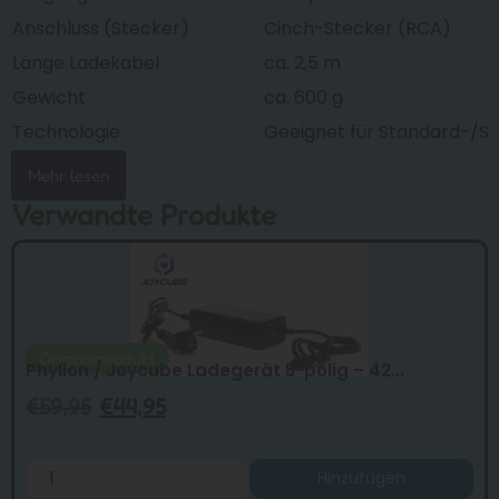
Anschluss (Stecker)
Cinch-Stecker (RCA)
Länge Ladekabel
ca. 2,5 m
Gewicht
ca. 600 g
Technologie
Geeignet für Standard-/
Mehr lesen
Verwandte Produkte
Originalprodukt
Phylion / Joycube Ladegerät 5-polig – 42...
€
59,95
€
44,95
Hinzufügen