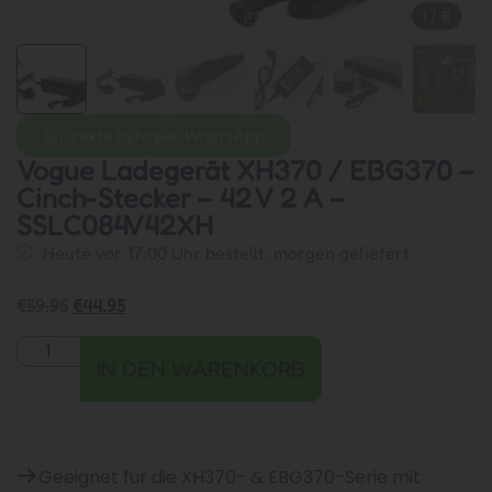
1
/
8
Direkte Hilfe per WhatsApp
Vogue Ladegerät XH370 / EBG370 –
Cinch-Stecker – 42 V 2 A –
SSLC084V42XH
Heute vor 17:00 Uhr bestellt, morgen geliefert
€
59,95
€
44,95
IN DEN WARENKORB
Geeignet für die XH370- & EBG370-Serie mit