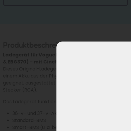
Produktbeschreibung
Ladegerät für Vogue E-Bike Akkus (Phylion XH370
& EBG370) – mit Cinch-Stecker
Dieses Original-Ladegerät ist für Vogue E-Bikes mit
einem Akku aus der Phylion XH370- und EBG370-Serie
geeignet, ausgestattet mit einem 2-poligen Cinch-
Stecker (RCA).
Das Ladegerät funktioniert problemlos mit sowohl:
36-V- und 37-V-Akkus
Standard-BMS
Smart-BMS (u. a. bei Vogue Modellen mit (Bafang)