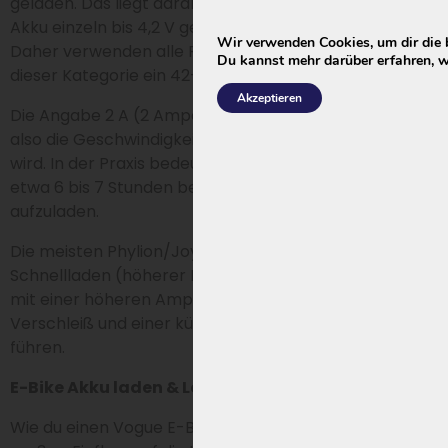
geladen. Das liegt daran, dass die Lithiumzellen im
Akku einzeln bis 4,2 V geladen werden: 10 × 4,2 = 42.
Wir verwenden Cookies, um dir die 
Daher verwenden alle Phylion/Joycube Akkus in
Du kannst mehr darüber erfahren, w
dieser Kategorie ein 42-V-Ladegerät.
Akzeptieren
Die Angabe 2 A (2 Ampere) gibt den Ladestrom an,
also die Geschwindigkeit, mit der der Akku geladen
wird. In der Praxis bedeutet dies, dass ein 13-Ah-Akku
etwa 6 bis 7 Stunden benötigt, um vollständig
aufzuladen.
Die meisten Phylion/Joycube Akkus sind nicht für
Schnellladen (höherer Ladestrom) geeignet. Laden
mit einer höheren Amperezahl kann zu zusätzlichem
Verschleiß und einer kürzeren Lebensdauer des Akkus
führen.
E-Bike Akku laden & Lebensdauer verlängern
Wie du einen Vogue E-Bike Akku lädst und nutzt, hat