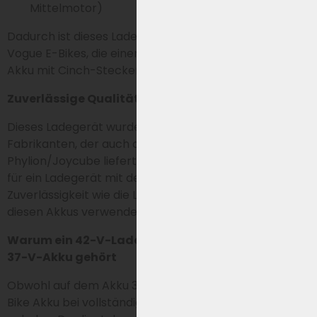
Mittelmotor)
Dadurch ist dieses Ladegerät breit einsetzbar für
Vogue E-Bikes, die einen Phylion XH370 oder EBG370
Akku mit Cinch-Stecker verwenden.
Zuverlässige Qualität wie original geliefert
Dieses Ladegerät wurde von Sans hergestellt, dem
Fabrikanten, der auch die Ladegeräte für
Phylion/Joycube liefert. Damit entscheidest du dich
für ein Ladegerät mit derselben Technik und
Zuverlässigkeit wie die Lader, die standardmäßig bei
diesen Akkus verwendet werden.
Warum ein 42-V-Ladegerät zu einem 36-V- oder
37-V-Akku gehört
Obwohl auf dem Akku 36 V oder 37 V steht, wird ein E-
Bike Akku bei vollständiger Ladung auf etwa 42 V