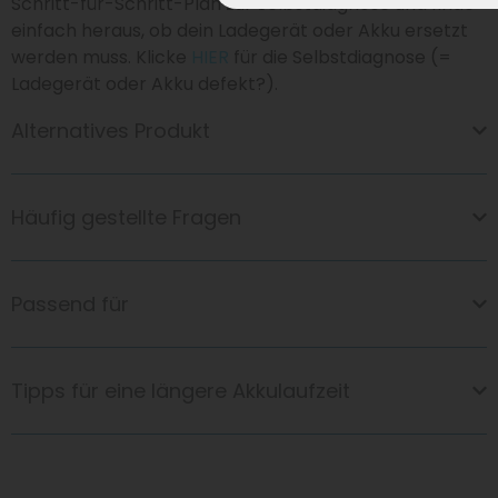
Schritt-für-Schritt-Plan zur Selbstdiagnose und finde
einfach heraus, ob dein Ladegerät oder Akku ersetzt
werden muss. Klicke
HIER
für die Selbstdiagnose (=
Ladegerät oder Akku defekt?).
Alternatives Produkt
Häufig gestellte Fragen
Passend für
Tipps für eine längere Akkulaufzeit