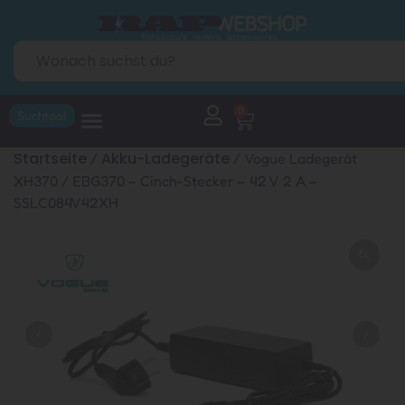
0
Suchtool
Startseite
Akku-Ladegeräte
/
/ Vogue Ladegerät
XH370 / EBG370 – Cinch-Stecker – 42 V 2 A –
SSLC084V42XH