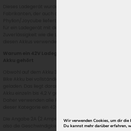
Dieses Ladegerät wurde von Sans hergestellt, dem
Fabrikanten, der auch die Ladegeräte für
Phylion/Joycube liefert. Damit entscheidest du dich
für ein Ladegerät mit derselben Technik und
Zuverlässigkeit wie die Lader, die standardmäßig bei
diesen Akkus verwendet werden.
Warum ein 42V Ladegerät zu einem 36V oder 37V
Akku gehört
Obwohl auf dem Akku 36 V oder 37 V steht, wird ein E-
Bike Akku bei vollständiger Ladung auf etwa 42 V
geladen. Das liegt daran, dass die Lithiumzellen im
Akku einzeln bis 4,2 V geladen werden: 10 × 4,2 = 42.
Daher verwenden alle Phylion/Joycube Akkus in
dieser Kategorie ein 42-V-Ladegerät.
Die Angabe 2A (2 Ampere) gibt den Ladestrom an,
Wir verwenden Cookies, um dir die 
also die Geschwindigkeit, mit der der Akku geladen
Du kannst mehr darüber erfahren, w