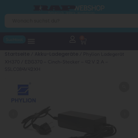
0
Suchtool
Startseite
Akku-Ladegeräte
/
/ Phylion Ladegerät
XH370 / EBG370 – Cinch-Stecker – 42 V 2 A –
SSLC084V42XH