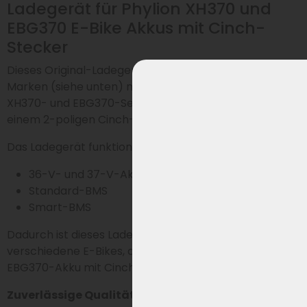
Ladegerät für Phylion XH370 und
EBG370 E-Bike Akkus mit Cinch-
Stecker
Dieses Original-Ladegerät ist für verschiedene E-Bike-
Marken (siehe unten) mit einem Akku aus der Phylion
XH370- und EBG370-Serie geeignet, ausgestattet mit
einem 2-poligen Cinch-Stecker (RCA).
Das Ladegerät funktioniert problemlos mit sowohl:
36-V- und 37-V-Akkus
Standard-BMS
Smart-BMS
Dadurch ist dieses Ladegerät vielseitig einsetzbar für
verschiedene E-Bikes, die einen Phylion XH370- oder
EBG370-Akku mit Cinch-Stecker verwenden.
Zuverlässige Qualität wie original geliefert