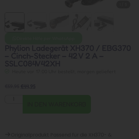
1
/
5
Direkte Hilfe per WhatsApp
Phylion Ladegerät XH370 / EBG370
– Cinch-Stecker – 42 V 2 A –
SSLC084V42XH
Heute vor 17:00 Uhr bestellt, morgen geliefert
€
59,95
€
44,95
IN DEN WARENKORB
Originalprodukt Passend für die XH370- &