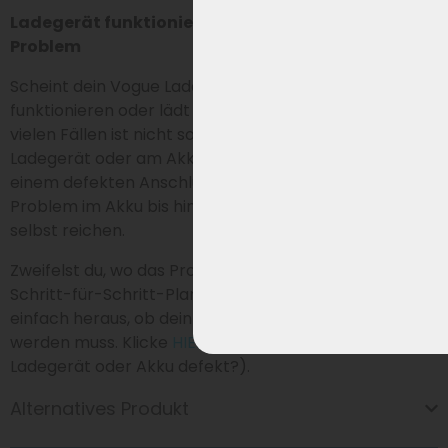
Ladegerät funktioniert nicht? So erkennst du das
Problem
Scheint dein Vogue Ladegerät nicht mehr zu
funktionieren oder lädt dein Akku nicht (richtig) auf? In
vielen Fällen ist nicht sofort klar, ob das Problem am
Ladegerät oder am Akku liegt. Ursachen können von
einem defekten Anschluss (Cinch-Stecker) über ein
Problem im Akku bis hin zu einer Störung im Ladegerät
selbst reichen.
Zweifelst du, wo das Problem liegt? Folge unserem
Schritt-für-Schritt-Plan zur Selbstdiagnose und finde
einfach heraus, ob dein Ladegerät oder Akku ersetzt
werden muss. Klicke
HIER
für die Selbstdiagnose (=
Ladegerät oder Akku defekt?).
Alternatives Produkt