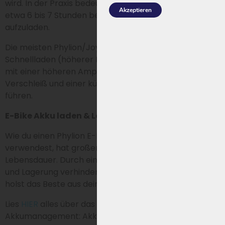
wird. In der Praxis bedeutet dies, dass ein 13Ah Akku
Akzeptieren
etwa 6 bis 7 Stunden benötigt, um vollständig
aufzuladen.
Die meisten Phylion/Joycube Akkus sind nicht für
Schnellladen (höherer Ladestrom) geeignet. Laden
mit einer höheren Amperezahl kann zu zusätzlichem
Verschleiß und einer kürzeren Lebensdauer des Akkus
führen.
E-Bike Akku laden & Lebensdauer verlängern
Wie du einen Phylion E-Bike Akku auflädst und
verwendest, hat großen Einfluss auf die Leistung und
Lebensdauer. Durch einen klugen Umgang mit Laden
und Lagerung verhinderst du unnötigen Verschleiß und
holst das Beste aus deinem Akku heraus.
Lies
HIER
alles über das Laden von E-Bike Akkus und
Akkumanagement: Akkumanagement