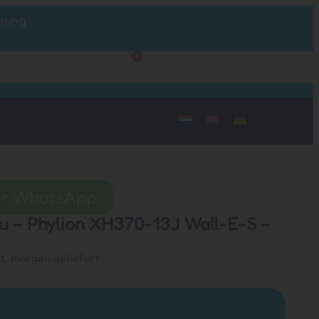
hrung
0
Kundendienst
Mein Konto
per WhatsApp
u – Phylion XH370-13J Wall-E-S –
lt, morgen geliefert