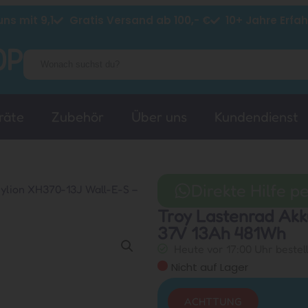
ns mit 9,1
Gratis Versand ab 100,- €
10+ Jahre Erfa
räte
Zubehör
Über uns
Kundendienst
Direkte Hilfe 
ylion XH370-13J Wall-E-S –
Troy Lastenrad Akk
37V 13Ah 481Wh
Heute vor 17:00 Uhr bestel
Nicht auf Lager
ACHTTUNG