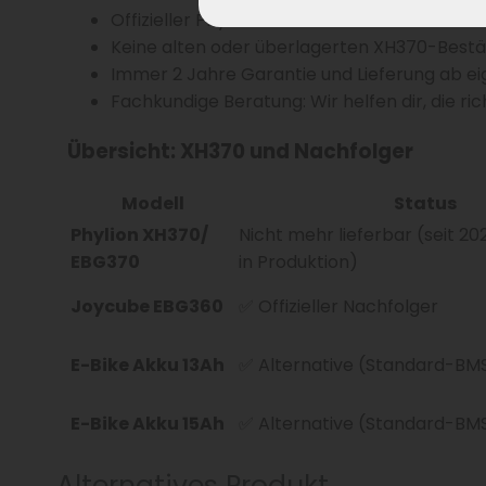
Offizieller Phylion-Partner – nur aktuelle 
Keine alten oder überlagerten XH370-Best
Immer 2 Jahre Garantie und Lieferung ab e
Fachkundige Beratung: Wir helfen dir, die ric
Übersicht: XH370 und Nachfolger
Modell
Status
Phylion XH370/
Nicht mehr lieferbar (seit 2
EBG370
in Produktion)
Joycube EBG360
✅ Offizieller Nachfolger
E-Bike Akku 13Ah
✅ Alternative (Standard-BM
E-Bike Akku 15Ah
✅ Alternative (Standard-BM
Alternatives Produkt