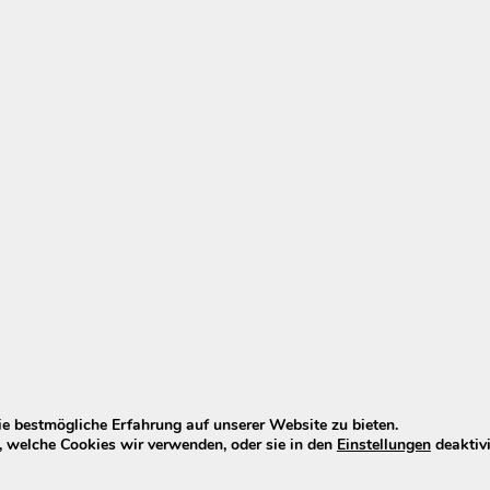
te bitte, dass die 13J-Version nicht mehr verfügbar ist
 leider nicht mehr lieferbar.
rbar
cht mehr hergestellt. Online-Angebote betreffen fast imm
rzerer Lebensdauer.
XH370 & EBG370)
370. Ab Modelljahr 2026 führt Phylion den
Joycube EBG
 des XH370 als auch des EBG370 Wall-E-S für Troy ein.
 Troy mit Standard-BMS (Batterie-Management-System)
e bestmögliche Erfahrung auf unserer Website zu bieten.
 Energy System
)? Dann klicke
HIER
.
 welche Cookies wir verwenden, oder sie in den
Einstellungen
deaktivi