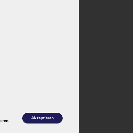
.
er alte Bestände
360
als neue
Akzeptieren
eren.