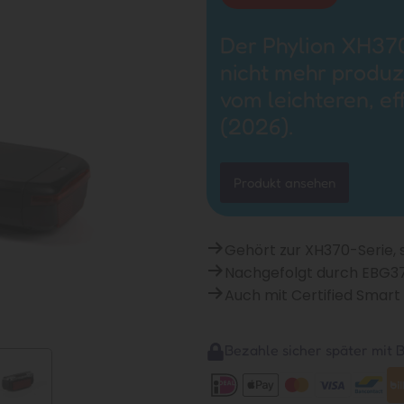
Der Phylion XH370
nicht mehr produz
vom leichteren, e
(2026).
Produkt ansehen
Gehört zur XH370-Serie, s
Nachgefolgt durch EBG3
Auch mit Certified Smart
Bezahle sicher später mit Bi