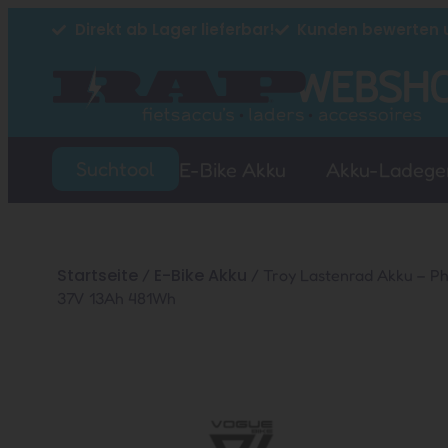
Direkt ab Lager lieferbar!
Kunden bewerten u
Suchtool
E-Bike Akku
Akku-Ladege
Startseite
E-Bike Akku
/
/ Troy Lastenrad Akku – Ph
37V 13Ah 481Wh