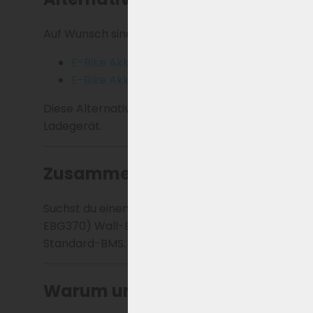
Auf Wunsch sind auch zwei hochwertige E-Bike Ak
E-Bike Akku 13Ah
(468Wh) und Standard-B
E-Bike Akku 15Ah
(540Wh) und Standard-B
Diese Alternativen bieten ein hervorragendes Prei
Ladegerät.
Zusammenfassung
Suchst du einen Ersatz für den XH370 Akku? Der E
EBG370) Wall-E-S Serie und vollkommen kompatibe
Standard-BMS.
Warum uns wählen?