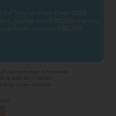
 für Troy wird seit Ende 2022
iert, gefolgt vom EBG370 und nun
ffizienteren Joycube EBG360
eit 2022 nicht mehr in Produktion
70, ab 2026 durch EBG360
 Energy System erhältlich
llink!