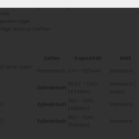
Akkus & Abwicklung der Werksgarantie
ände
igenem Lager
htige Wahl zu treffen
Zellen
Kapazität
BMS
023 nicht mehr
Prismatisch
37V – 13/14Ah
Standard
36,5V – 13Ah
Standard /
Zylindrisch
(474Wh)
Smart
36V – 13Ah
S)
Zylindrisch
Standard
(468Wh)
36V – 15Ah
S)
Zylindrisch
Standard
(540Wh)