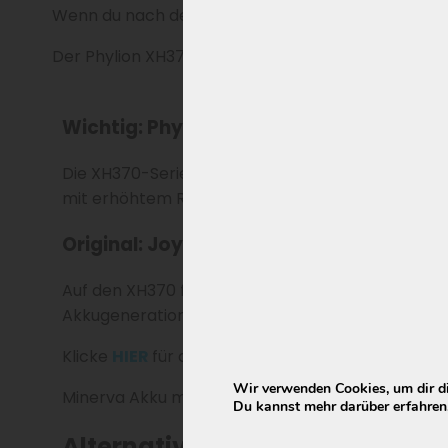
Wenn du nach dem Phylion XH370 Akku suchst, beach
Der Phylion XH370-13J Akku für Troy Lastenräder ist
Wichtig: Phylion XH370 nicht mehr liefe
Die XH370-Serie für Troy wird seit Ende 2022 ni
mit erhöhtem Risiko für Kapazitätsverlust und kü
Original: Joycube EBG360 (Nachfolger 
Auf den XH370 folgte 2023–2025 der Joycube EBG
Akkugeneration und offiziellen Nachfolger sowohl
Klicke
HIER
für die neue Generation EBG360 für
Wir verwenden Cookies, um dir di
Minerva Akku mit Smart-BMS (
Certified Smart
Du kannst mehr darüber erfahren,
Alternative: E-Bike Akkus