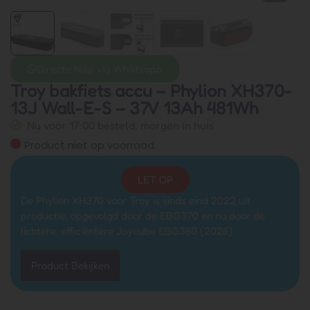
Directe hulp via Whatsapp
Troy bakfiets accu – Phylion XH370-
13J Wall-E-S – 37V 13Ah 481Wh
Nu voor 17:00 besteld, morgen in huis
Product niet op voorraad
LET OP
De Phylion XH370 voor Troy is sinds eind 2022 uit
productie, opgevolgd door de EBG370 en nu door de
lichtere, efficiëntere Joycube EBG360 (2026).
Product Bekijken