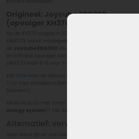
kortere levensduur.
Origineel: Joycube EBG360
(opvolger XH370 & EBG370)
Na de XH370 volgde in 2023–2025 de Joycube
EBG370. Vanaf modeljaar 2026 introduceert Phylion
de
Joycube EBG360
als de nieuwe generatie accu
en officiële opvolger van zowel de XH370 als de
EBG370 Wall-E-S voor Troy. .
Klik
HIER
voor de nieuwe generatie EBG360 voor
Troy met standaard BMS (batterij Management
Systeem)
Minerva accu met smart BMS (
certified smart
energy system
)? Klik dan
HIER
.
Alternatief: vervangende accu’s
Naar wens zijn er ook twee hoogwaardige