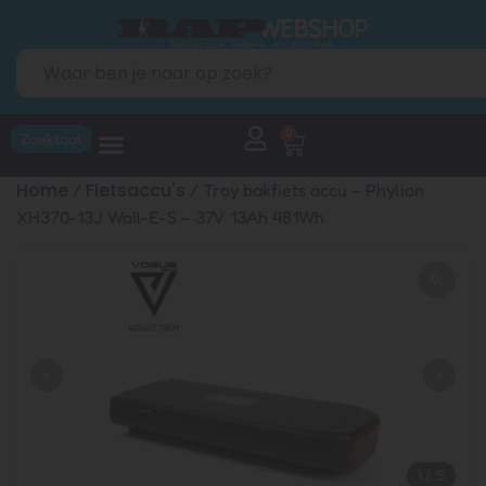
0
Zoektool
Home
Fietsaccu's
/
/ Troy bakfiets accu – Phylion
XH370-13J Wall-E-S – 37V 13Ah 481Wh
1
/
5