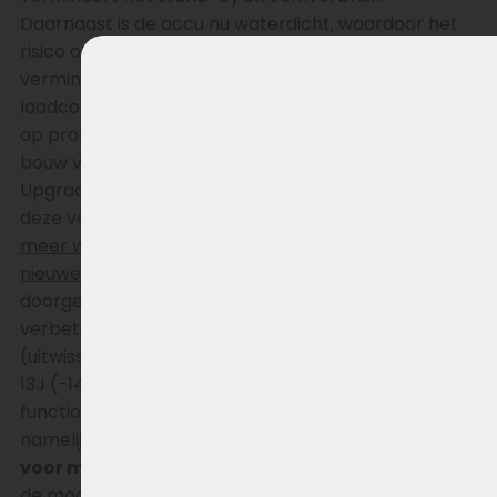
Daarnaast is de accu nu waterdicht, waardoor het
risico op schade door vocht aanzienlijk is
verminderd. De stevigere en waterdichte
laadconnector draagt bij aan een verminderd risico
op problemen tijdens het opladen terwijl ook de
bouw van de accu zelf degelijker is uitgevoerd.
Upgrade naar het nieuwste model en profiteer van
deze verbeteringen!
Omdat de oude lader niet
meer werkt op deze accu wordt standaard een
nieuwe oplader meegeleverd!
Ondanks de
doorgevoerde verbeteringen is deze nieuwe en
verbeterde accu volledig compatibel
(uitwisselbaar) met zijn voorgangers in de XH370-
13J (-14J, -12J en -10J) serie van de Wall-E-S. De
functionaliteit en bouwvorm van de accu zijn
namelijk ongewijzigd gebleven.
Is de accu geschikt
voor mijn fiets?
Deze fietsaccu is o.a. geschikt voor
de modellen
Reno, Spirit, Riviera, Fairbanks
.
Je kunt