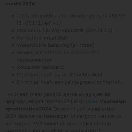
model 2024:
100 % compatibel met zijn voorgangers XH370-
13J (10J, 12J en 14J)
Standaard 518 Wh capaciteit (37V, 14 Ah)
Verbeterd smart BMS
Waterdichte behuizing (IP-rated)
Nieuwe, verbeterde en waterdichte
laadconnector
Robuuster gebouwd
Dit model heeft geen LED achterlicht
Dit model heeft een geïntegreerd achterlicht
Voor een meer gedetailleerde uitleg over de
upgrade van het model 2024 klikt u
hier
.
Voordelen
specificaties 2024:
De accu heeft vanaf editie
2024 diverse verbeteringen ondergaan. Het nieuw
ontworpen BMS maakt de accu efficiënter en
vermindert het stand-by stroomverbruik.