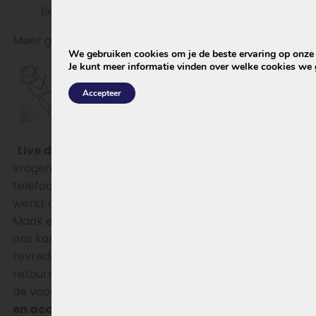
fietsaccu.
Meer gedetailleerde uitleg over deze 4 stappen :
We gebruiken cookies om je de beste ervaring op onze s
Je kunt meer informatie vinden over welke cookies we 
Accepteer
Live demonstratie en recht van retour:
Heb je
vragen? Neem contact met ons op via e-mail of
telefoon. Wil je zeker weten dat de accu past en
werkt op jouw fiets voordat je deze aanschaft?
Maak een afspraak voor een live demonstratie op
ons kantoor. Als je de accu online bestelt en niet
tevreden bent, kun je deze binnen 14 dagen
retourneren en ontvang je je geld terug (raadpleeg
de voorwaarden).
Bijbehorende lader, accuslede
en accuslot:
Met ingang van model 2024 is het