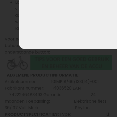
Laad een lege accu direct op om een situatie
van diepteontlading te voorkomen waarbij de
accuspanning zakt tot onder het niveau
waarbij de accu nog kan registreren dat de
lader wordt aangesloten.
Voor een meer uitgebreide handleiding over het
beheer en gebruik van de accu klik je op de
onderstaande button:
ALGEMENE PRODUCTINFORMATIE:
Artikelnummer: 10IMP18/66/133(14)-001
Fabrikant nummer: P1036520 EAN:
7422246483493 Garantie: 24
maanden Toepassing: Elektrische fiets
36/ 37 Volt Merk: Phylion
PRODUCTSPECIFICATIES:
Type: Li-