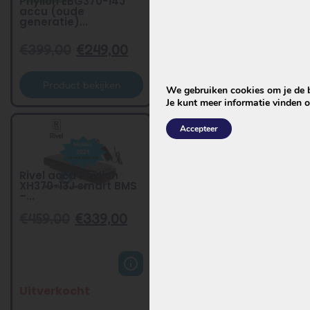
Phylion EBG370-14J
Phylion XH370-14J
accu (oude
accu (oude
generatie)...
generatie) ...
€
399,00
€
249,00
€
399,00
€
249,00
Product bekijken
Product bekijken
We gebruiken cookies om je de be
Je kunt meer informatie vinden 
Accepteer
Rivel accu Phylion
XH370-13J smart BMS
–...
€
459,00
€
339,00
Uitverkocht