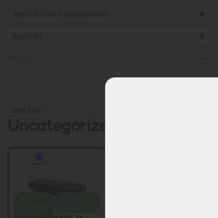
Aantal Polen Laadstekker
Merken
Prijs
Merken
Uncategorized
Uit
Zie model
Uit
Zie model
producti
2026
producti
2026
e
e