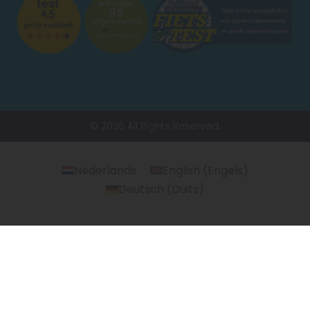
© 2026 All Rights Reserved.
Nederlands
English
(
Engels
)
Deutsch
(
Duits
)