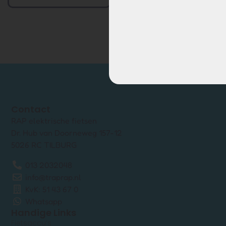
Contact
RAP elektrische fietsen
Dr. Hub van Doorneweg 157-12
5026 RC TILBURG
013 2032048
info@traprap.nl
KvK: 51 43 67 0
Whatsapp
Handige Links
Fietsaccu’s