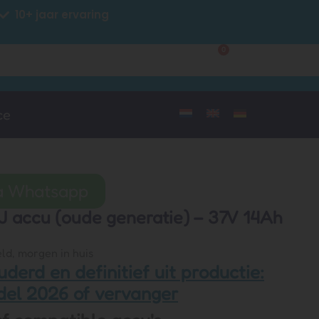
10+ jaar ervaring
0
Klantenservice
Mijn account
ce
ia Whatsapp
 accu (oude generatie) – 37V 14Ah
ld, morgen in huis
uderd en definitief uit productie:
del 2026 of vervanger