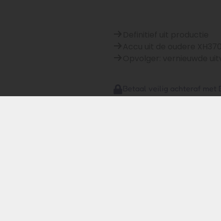
Definitief uit productie
Accu uit de oudere XH37
Opvolger: vernieuwde ui
Betaal veilig achteraf met B
Bijbehorende prod
M klanten)