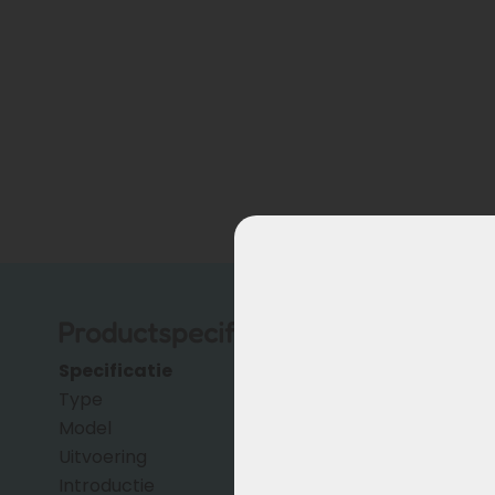
Productspecificaties
Specificatie
Omschrijving
Type
Li-ion
Model
EBG370
Uitvoering
14J
Introductie
2023 (al eerder voor OE