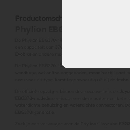
Productomschrijving
Phylion EBG370-14J verva
De Phylion EBG370-14J is een populaire accu uit de o
een capaciteit van
37V, 14Ah (518Wh)
en is toegepast 
Evobike
en andere merken.
De Phylion EBG370-14J behoort tot de
oude generatie
wordt nog wel online aangeboden, maar hierbij gaat he
accu voor dit type, komt tegenwoordig uit bij de
techni
De officiële opvolger binnen deze accuserie is de
Joyc
EBG370-modellen
en is op meerdere punten verbeter
waterdichte behuizing en waterdichte connectoren
. D
EBG370-generatie.
Zoek je een vervanger voor de Phylion/ Joycube
EBG3