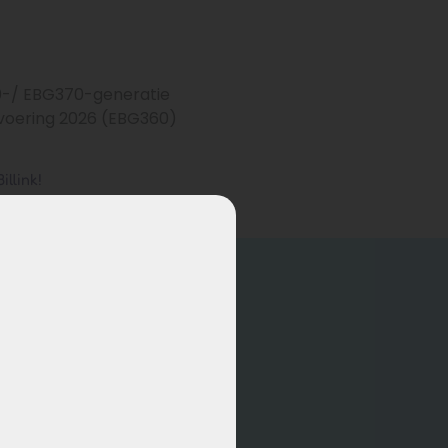
0-/ EBG370-generatie
tvoering 2026 (EBG360)
illink!
ucten