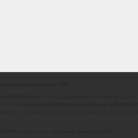
ngen
udere
Wall-E-S serie
. Dit model, dat technisch identiek is aan 
in diverse e-bikes van onder meer
Vogue, Veloci, Altec, Talent,
en wordt
sinds eind 2023
niet meer geproduceerd
(uit gefas
t in de praktijk vaak om oudere voorraad. Wie zoekt naar een
sch verbeterde generatie 2026.
ube EBG360
. Deze vernieuwde generatie vervangt de oudere
d. Denk aan
moderne cilindrische accucellen, een verbeterd BM
aardoor is de generatie 2026 lichter, stabieler en duurzamer 
70-14J
? Bekijk dan de
vernieuwde generatie 2026.