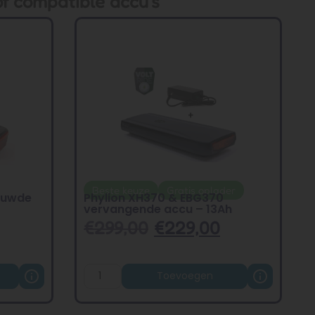
of compatible accu's
Beste keuze
Gratis oplader
ieuwde
Phylion XH370 & EBG370
vervangende accu – 13Ah
€
299,00
€
229,00
Toevoegen