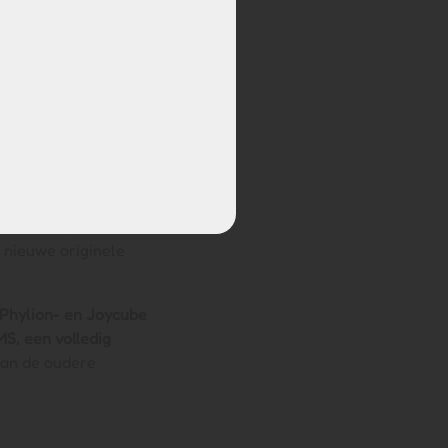
de XH370-14J, heeft
 Hollandia, Rivel,
eerd 2024). Dit model
 nieuwe originele
Phylion- en Joycube
S, een volledig
dan de oudere