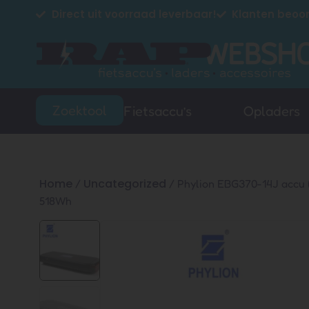
Direct uit voorraad leverbaar!
Klanten beoor
Zoektool
Fietsaccu’s
Opladers
Home
Uncategorized
/
/ Phylion EBG370-14J accu 
518Wh