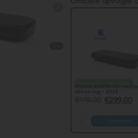
Officiële opvolger 
1
/
8
Vernieuwd – Model 2026
Phylion XH370-13J vern
uitvoering - 2026
€
419,00
€
299,00
Toevoegen