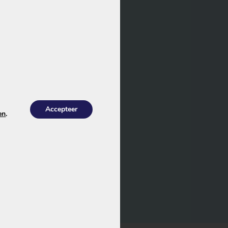
Accepteer
en
.