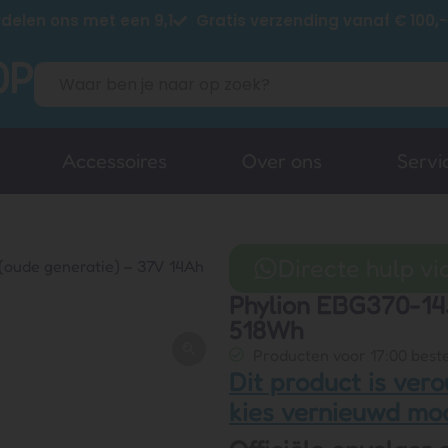
delen ons met een 9,1
Gratis verzending vanaf € 100,-
Accessoires
Over ons
Servi
Directe hulp v
(oude generatie) – 37V 14Ah
Phylion EBG370-14J
518Wh
Producten voor 17:00 beste
Dit product is vero
kies vernieuwd mo