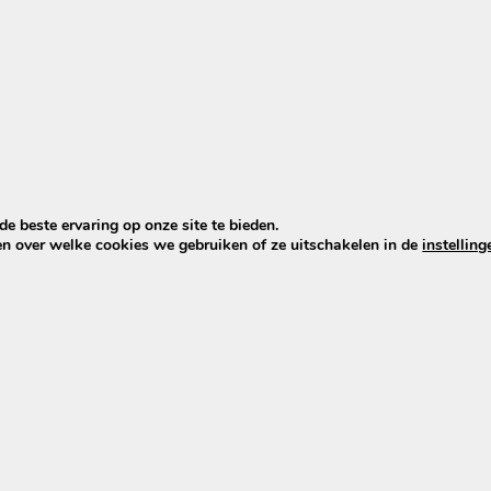
J
productie)
e beste ervaring op onze site te bieden.
en over welke cookies we gebruiken of ze uitschakelen in de
instelling
lus, min & LED)