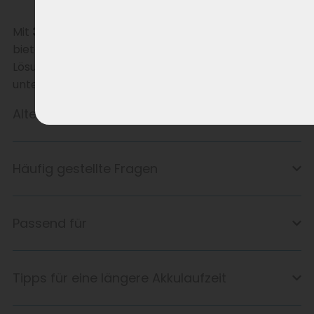
Benutzerfreundlichkeit.
Mit
36,5 V, 13,0 Ah und 474 Wh
sowie
Smart BMS
bietet dieser Akku eine stabile und langlebige
Lösung für verschiedene Modelle von Veloci (siehe
unten).
Alternatives Produkt
Häufig gestellte Fragen
Passend für
Tipps für eine längere Akkulaufzeit