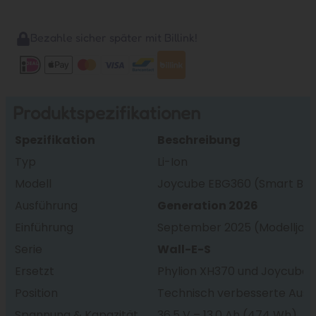
Bezahle sicher später mit Billink!
Produktspezifikationen
Spezifikation
Beschreibung
Typ
Li-Ion
Modell
Joycube EBG360 (Smart BMS)
Ausführung
Generation 2026
Einführung
September 2025 (Modelljahr
Serie
Wall-E-S
Ersetzt
Phylion XH370 und Joycube
Position
Technisch verbesserte Ausf
Spannung & Kapazität
36,5 V – 13,0 Ah (474 Wh)