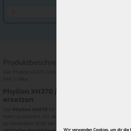
Hinzufügen
Produktbeschreibung
Der Phylion XH370 Akku ist der perfekte Ersatz für dein
RAP E-Bike.
Phylion XH370 / EBG370 für RAP
ersetzen
Der
Phylion XH370
für RAP wird seit Ende 2022 nicht
mehr produziert. Für die älteren
RAP
XH370-
Akkus
ist
ab Modelljahr 2026 der
Joycube EBG360
als
Wir verwenden Cookies, um dir die 
offizieller Nachfolger
verfügbar. Diese neue