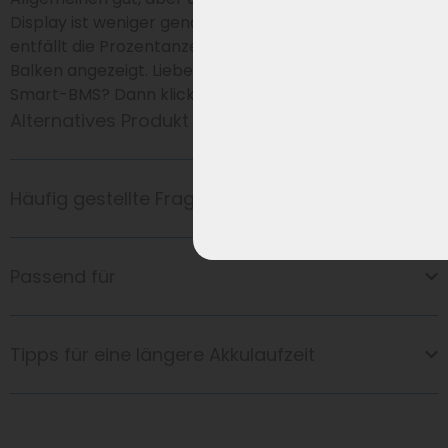
Display ist weniger genau. Beim Tour 8 und Suburb
entfällt die Prozentanzeige, und der Status wird nur in
Balken angezeigt. Lieber doch den originalen Akku mit
Smart-BMS? Dann klicke
HIER
.
Alternatives Produkt
Häufig gestellte Fragen
Passend für
Tipps für eine längere Akkulaufzeit