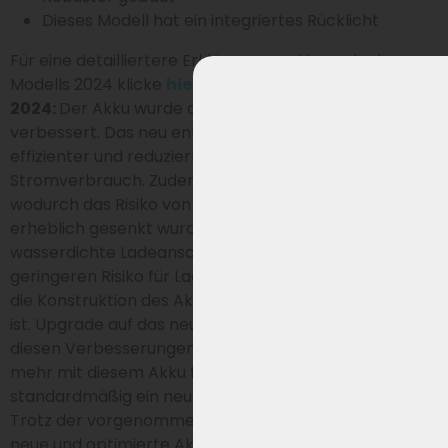
Dieses Modell hat ein integriertes Rücklicht
Für eine detailliertere Erklärung zum Upgrade des
Modells 2024 klicke
hier
.
Vorteile Spezifikationen
2024:
Der Akku wurde ab der Edition 2024 mehrfach
verbessert. Das neu entwickelte BMS macht den Akku
effizienter und reduziert den Standby-
Stromverbrauch. Zudem ist der Akku nun wasserdicht,
wodurch das Risiko von Feuchtigkeitsschäden
erheblich gesenkt wurde. Der stabilere und
wasserdichte Ladeanschluss trägt zu einem
geringeren Risiko für Ladeprobleme bei, während auch
die Konstruktion des Akkus selbst solider ausgeführt
ist. Upgrade auf das neueste Modell und profitiere von
diesen Verbesserungen! Da das alte Ladegerät nicht
mehr mit diesem Akku funktioniert, wird
standardmäßig ein neues Ladegerät mitgeliefert!
Trotz der vorgenommenen Verbesserungen ist dieser
neue und optimierte Akku vollständig kompatibel