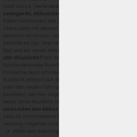
Geld zurück (siehe Bedingungen).
Zugehöriges
Ladegerät, Akkuschiene und Akkuschloss:
In vielen
Fällen funktioniert das aktuelle Ladegerät des alten
Akkus auch mit diesem neuen Fahrradakku. Falls du
dennoch ein Ersatz- oder Zusatzladegerät benötigst,
bestelle es
hier
. Eine neue Akkuschiene bestellst du
hier
und ein neues Akkuschloss
hier
.
Mit oder ohne
LED-Rücklicht?
Hat dein aktueller Akku ein
funktionierendes Rücklicht, funktioniert dieses ohne
Probleme auch am neuen Akku. Du kannst das
Rücklicht einfach auf den neuen Akku übertragen
oder den neuen Fahrradakku inklusive Rücklicht
bestellen, wie hier angeboten. Möchtest du den Akku
lieber ohne Rücklicht bestellen, klicke
hier
.
Gebrauch
und Laden des Akkus
Der richtige Umgang mit dem
Akku ist entscheidend für die Lebensdauer und
Leistung. Folgende Grundsätze sind dabei wichtig:
Halte den Akku in gutem Zustand, indem du ihn