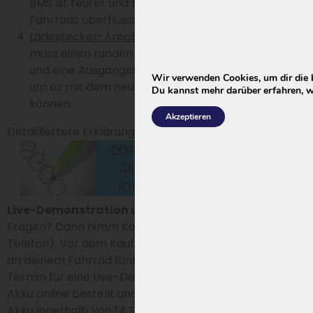
BMS ist teurer und meist für den Betrieb des
Fahrrads überflüssig.
Ladestecker-Anschluss
: Das aktuelle Ladegerät
muss einen runden Tulpstecker (ähnlich wie Koax)
und eine Ausgangsspannung von 42 Volt haben,
Wir verwenden Cookies, um dir die 
um es mit dem neuen Fahrradakku verwenden zu
Du kannst mehr darüber erfahren, w
können.
Akzeptieren
Detailliertere Erklärung zu diesen 4 Schritten:
Live-Demonstration und Rückgaberecht
Noch
Fragen? Dann nimm Kontakt mit uns auf (E-Mail oder
Telefon). Vor dem Kauf prüfen, ob der Akku passt und
an deinem Fahrrad funktioniert? Vereinbare einen
Termin für eine Live-Demonstration in unserem Büro.
Akku online bestellt und nicht zufrieden? Sende den
Akku innerhalb von 14 Tagen zurück und erhalte dein