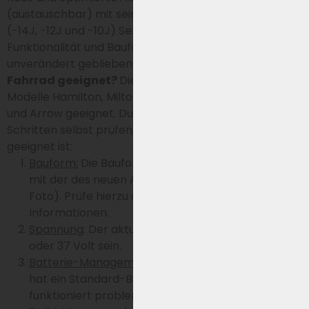
(austauschbar) mit seinen Vorgängern der XH370-13J
(-14J, -12J und -10J) Serie des Wall-E-S. Die
Funktionalität und Bauform des Akkus sind nämlich
unverändert geblieben.
Ist der Akku für mein
Fahrrad geeignet?
Dieser Fahrradakku ist u. a. für die
Modelle Hamilton, Milton, Wellington, Darwin, Apollo
und Arrow geeignet
.
Du kannst in 4 einfachen
Schritten selbst prüfen, ob dieser Akku für dein E-Bike
geeignet ist:
Bauform:
Die Bauform des aktuellen Akkus muss
mit der des neuen Akkus übereinstimmen (siehe
Foto). Prüfe hierzu auch die untenstehenden
Informationen.
Spannung
: Der aktuelle Akku muss vom Typ 36
oder 37 Volt sein.
Batterie-Management-System
: Der aktuelle Akku
hat ein Standard-BMS oder das Fahrrad
funktioniert problemlos damit. Ein Akku mit Smart