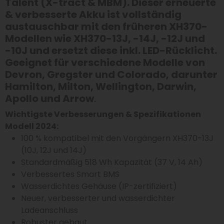
Talent (X-tract & MBM). Dieser erneuerte
& verbesserte Akku ist vollständig
austauschbar mit den früheren XH370-
Modellen wie XH370-13J, -14J, -12J und
-10J und ersetzt diese
inkl. LED-Rücklicht
.
Geeignet für verschiedene Modelle von
Devron, Gregster und Colorado, darunter
Hamilton, Milton, Wellington, Darwin,
Apollo und Arrow
.
Wichtigste Verbesserungen & Spezifikationen
Modell 2024:
100 % kompatibel mit den Vorgängern XH370-13J
(10J, 12J und 14J)
Standardmäßig 518 Wh Kapazität (37 V, 14 Ah)
Verbessertes Smart BMS
Wasserdichtes Gehäuse (IP-zertifiziert)
Neuer, verbesserter und wasserdichter
Ladeanschluss
Robuster gebaut