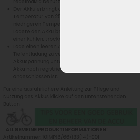
regelmäßig benutzt (lädst und entlädst).
Der Akku erbringt die beste Leistung bei einer
Temperatur von 25–30 °C, bleibt aber bei
niedrigeren Temperaturen am besten in Schuss.
Lagere den Akku bei Nichtgebrauch am besten in
einer kühlen, trockenen Umgebung.
Lade einen leeren Akku sofort auf, um eine
Tiefentladung zu vermeiden, bei der die
Akkuspannung unter das Niveau sinkt, bei dem der
Akku noch registrieren kann, dass das Ladegerät
angeschlossen ist.
Für eine ausführlichere Anleitung zur Pflege und
Nutzung des Akkus klicke auf den untenstehenden
Button:
ALLGEMEINE PRODUKTINFORMATIONEN:
Artikelnummer: 10IMP18/66/133(14)-001