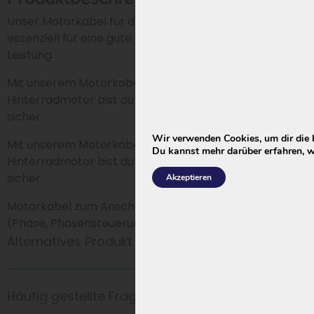
Unser Motorkabel für den Hinterradmotor ist
essenziell für eine gute Verbindung und optimale
Leistung.
Mit unserem Motorkabel für den Suburb
Hinterradmotor bist du dir einer guten Verbindung
sicher.
Wir verwenden Cookies, um dir die 
Mit unserem Motorkabel für den Suburb
Du kannst mehr darüber erfahren, w
Hinterradmotor bist du dir einer guten Verbindung
sicher.
Akzeptieren
Motorkabel zum Anschluss des Vorderradmotors
(Phase, Phasensteuerung und Stromversorgung)
Alternatives Produkt
Häufig gestellte Fragen