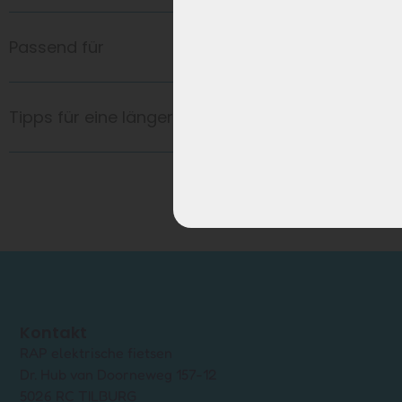
Passend für
Tipps für eine längere Akkulaufzeit
Kontakt
RAP elektrische fietsen
Dr. Hub van Doorneweg 157-12
5026 RC TILBURG