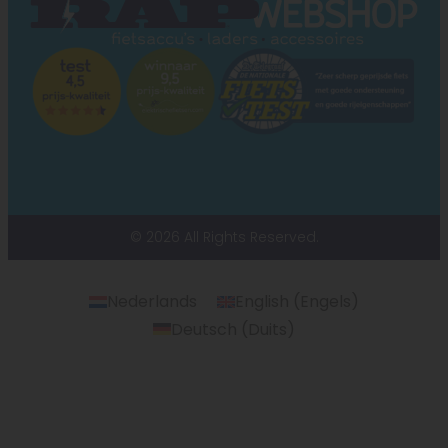
© 2026 All Rights Reserved.
Nederlands
English
(
Engels
)
Deutsch
(
Duits
)