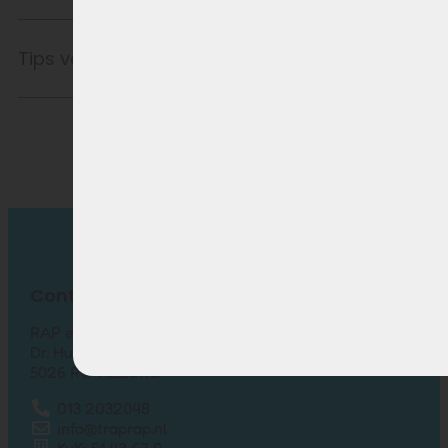
Tips voor langer accugebruik
Contact
RAP elektrische fietsen
Dr. Hub van Doorneweg 157-12
5026 RC TILBURG
013 2032048
info@traprap.nl