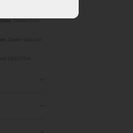
Phylion XH370-
drische
lüsse
. Dadurch ist
an.
Dieser Akku ist
und EBG370 in