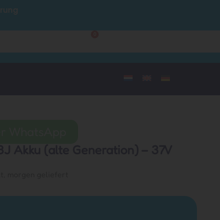
hrung
Kundendienst
0
Mein Konto
per WhatsApp
J Akku (alte Generation) – 37V
lt, morgen geliefert