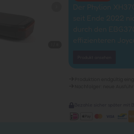
Der Phylion XH370
seit Ende 2022 nic
durch den EBG370
effizienteren Joy
1
/
8
Produkt ansehen
Produktion endgültig eing
Nachfolger: neue Ausfüh
Bezahle sicher später mit Bi