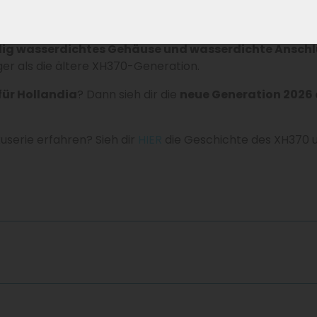
ür Hollandia
. Diese neue Generation ersetzt die älteren
reren Punkten verbessert. Dazu gehören
moderne zylin
ändig wasserdichtes Gehäuse und wasserdichte Ansch
iger als die ältere XH370-Generation.
für Hollandia
? Dann sieh dir die
neue Generation 2026 
userie erfahren? Sieh dir
HIER
die Geschichte des XH370 