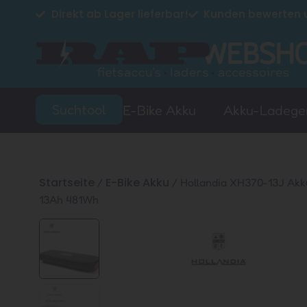
Direkt ab Lager lieferbar!
Kunden bewerten u
Suchtool
E-Bike Akku
Akku-Ladege
Startseite
E-Bike Akku
/
/ Hollandia XH370-13J Akku
13Ah 481Wh