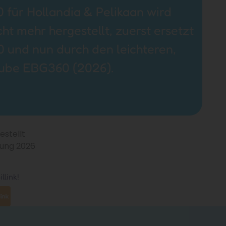
 für Hollandia & Pelikaan wird
ht mehr hergestellt, zuerst ersetzt
 und nun durch den leichteren,
cube EBG360 (2026).
estellt
rung 2026
llink!