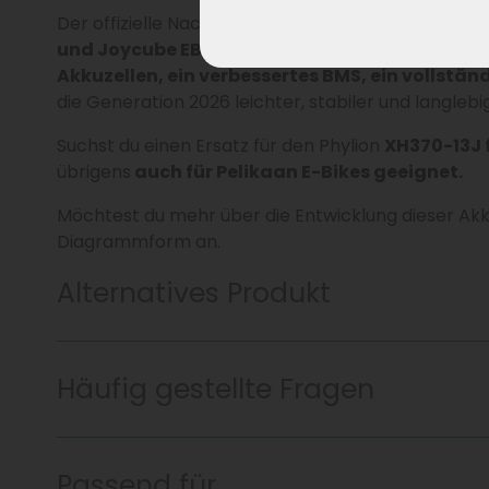
Der offizielle Nachfolger ist der
Joycube EBG360 f
und Joycube EBG370-Modelle
und wurde in meh
Akkuzellen, ein verbessertes BMS, ein vollst
die Generation 2026 leichter, stabiler und langleb
Suchst du einen Ersatz für den Phylion
XH370-13J 
übrigens
auch für Pelikaan E-Bikes geeignet.
Möchtest du mehr über die Entwicklung dieser Akk
Diagrammform an.
Alternatives Produkt
Häufig gestellte Fragen
Passend für