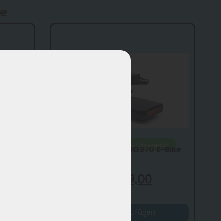
te
rt
Beste Wahl
Gratis-Ladegerät
Phylion
Phylion XH370 & EBG370 E-Bike
Akku – 13Ah
€
299,00
€
229,00
Hinzufügen