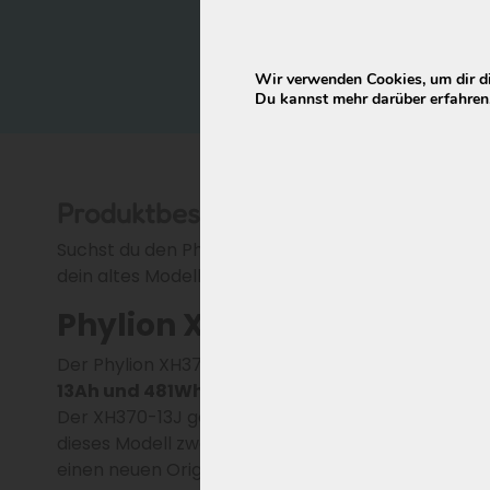
Maße
377 × 150 × 65 mm
Zustand
Neu, fabrikfrisch
Garantie
24 Monate
Wir verwenden Cookies, um dir di
Du kannst mehr darüber erfahren,
Produktbeschreibung
Suchst du den Phylion XH370-13J Akku für dein Holl
dein altes Modell.
Phylion XH370-13J für Holl
Der Phylion XH370-13J für Hollandia ist ein Akku au
13Ah und 481Wh
und wurde in verschiedenen E-Bik
Der XH370-13J gehört zur
alten Generation
und 
dieses Modell zwar noch regelmäßig online angebot
einen neuen Original-Akku für diesen Typ sucht, l