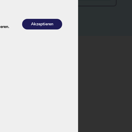
Akzeptieren
eren.
fekten Ersatz für
azität von
37V,
 2023). Daher wird
Lagerbestände. Wer
 2026.