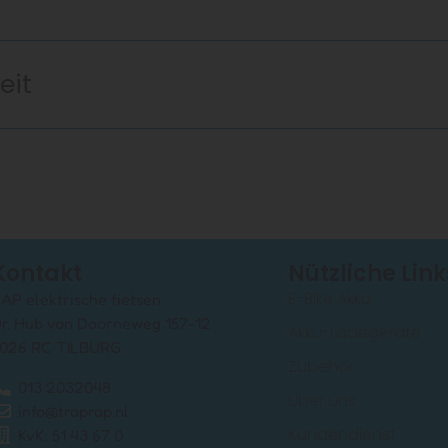
eit
Kontakt
Nützliche Link
E-Bike Akku
AP elektrische fietsen
r. Hub van Doorneweg 157-12
Akku-Ladegeräte
026 RC TILBURG
Zubehör
013 2032048
Über uns
info@traprap.nl
Kundendienst
KvK: 51 43 67 0