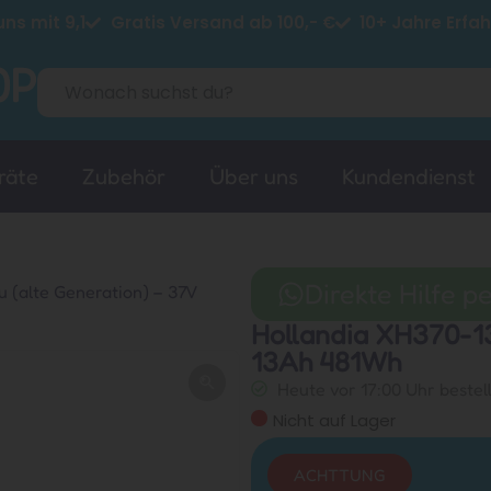
ns mit 9,1
Gratis Versand ab 100,- €
10+ Jahre Erfa
räte
Zubehör
Über uns
Kundendienst
Direkte Hilfe 
 (alte Generation) – 37V
Hollandia XH370-13
13Ah 481Wh
Heute vor 17:00 Uhr bestel
Nicht auf Lager
ACHTTUNG