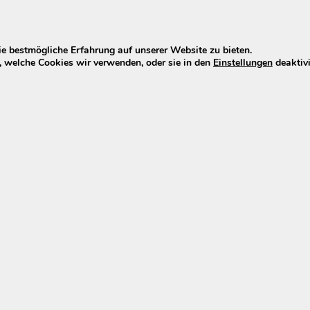
e bestmögliche Erfahrung auf unserer Website zu bieten.
 welche Cookies wir verwenden, oder sie in den
Einstellungen
deaktivi
andia (oder Pelikaan) E-Bike? Dieser Akku bietet den per
andia ersetzen
s der älteren
Wall-E-S Serie
. Dieses Modell hat eine Kap
e-Modellen von Hollandia eingesetzt (siehe unten).
wird
seit Ende 2022 nicht mehr produziert
(ausgelaufen
en, in der Praxis handelt es sich jedoch oft um ältere 
andet heute bei der
technisch verbesserten Generation