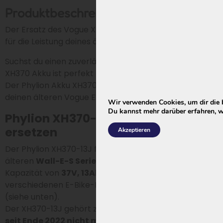
Produktbeschreibung
Der Ersatz des Vogue XH370 Akkus ist entscheidend
für die Leistung deines älteren Vogue E-Bikes.
Suchst du einen zuverlässigen Ersatz? Der Phylion
XH370 Akku ist perfekt für dein älteres Vogue E-Bike.
Der Phylion Akku XH370-13J ist der perfekte Ersatz für
deinen älteren Vogue E-Bike Akku.
Wir verwenden Cookies, um dir die 
Du kannst mehr darüber erfahren, w
Phylion XH370-13J für Vogue
ersetzen
Akzeptieren
Der Phylion XH370-13J für Vogue ist ein Akku aus der
älteren
Wall-E-S Serie
. Dieses Modell hat eine
Kapazität von
37V, 13Ah und 481Wh
und wurde in
verschiedenen E-Bike-Modellen von Vogue eingesetzt
(siehe unten).
Der XH370-13J gehört zur
alten Generation
und wird
seit Ende 2022 nicht mehr produziert
(ausgelaufen