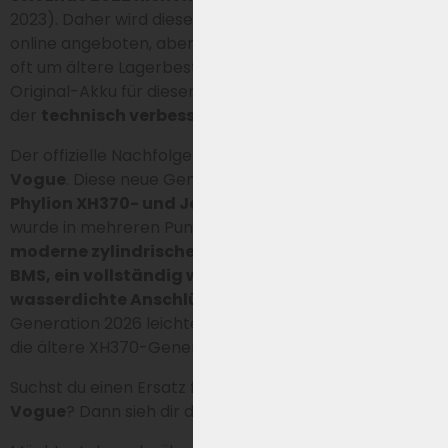
2023). Daher wird dieses Modell zwar noch regelmäßig
online angeboten, aber in der Praxis handelt es sich
oft um ältere Lagerbestände. Wer einen neuen
Original-Akku für diesen Typ sucht, landet heute bei
der
technisch verbesserten Generation 2026.
Der offizielle Nachfolger ist der
Joycube EBG360 für
Vogue
. Diese neue Generation ersetzt die älteren
Phylion XH370- und Joycube EBG370-Modelle
und
wurde in mehreren Punkten verbessert. Dazu gehören
moderne zylindrische Akkuzellen, ein verbessertes
BMS, ein vollständig wasserdichtes Gehäuse und
wasserdichte Anschlüsse
. Dadurch ist die
Generation 2026 leichter, stabiler und langlebiger als
die ältere XH370-Generation.
Suchst du einen Ersatz für den Phylion
XH370-13J für
Vogue
? Dann sieh dir die
neue Generation 2026
an.