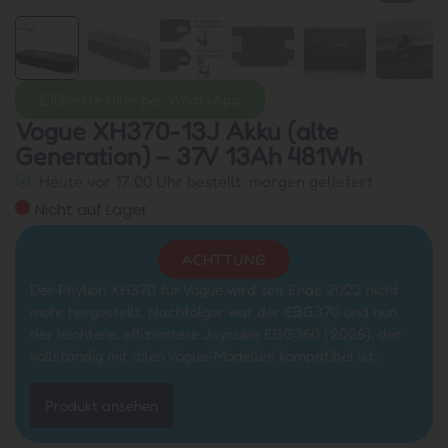
Direkte Hilfe per WhatsApp
Vogue XH370-13J Akku (alte
Generation) – 37V 13Ah 481Wh
Heute vor 17:00 Uhr bestellt, morgen geliefert
Nicht auf Lager
ACHTTUNG
Der Phylion XH370 für Vogue wird seit Ende 2022 nicht
mehr hergestellt. Nachfolger war der EBG370 und nun
der leichtere, effizientere Joycube EBG360 (2026), der
vollständig mit allen Vogue-Modellen kompatibel ist.
Produkt ansehen