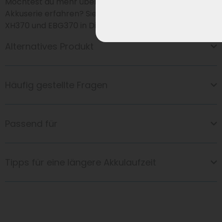
Möchtest du mehr über die Entwicklung dieser
Akkuserie erfahren? Sieh dir
HIER
die Geschichte des
XH370 und EBG370 in Diagrammform an.
Alternatives Produkt
Häufig gestellte Fragen
Passend für
Tipps für eine längere Akkulaufzeit