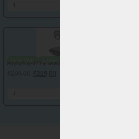
Hinzufügen
Beste Wahl
Gratis-Ladegerät
Phylion XH370 & EBG370 E-Bike Akku – 13A...
€
299,00
€
229,00
Hinzufügen