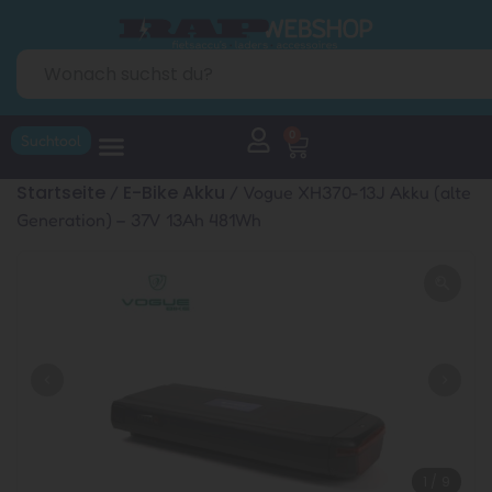
0
Suchtool
Startseite
E-Bike Akku
/
/ Vogue XH370-13J Akku (alte
Generation) – 37V 13Ah 481Wh
1
/
9