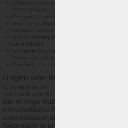
Offizieller Nachfolger von Phylion XH370 und
EBG370 (Standard-BMS) für Troy
Geeignet für verschiedene Troy E-Bike Modelle
Moderne zylindrische Zellen
Verbessertes BMS und wasserdichtes Gehäuse
Leichter und langlebiger als vorherige
Generationen
Standardmäßig mit
Adapterkabel
zur
Verwendung mit dem Original-Ladegerät
Direkt lieferbar • 2 Jahre Garantie
Fragen oder Beratung?
Kontaktiere uns per
info@traprap.nl
per WhatsApp
oder rufe an unter 013-2032048.
Die richtige Nutzung des Akkus ist
entscheidend für seine
Lebensdauer und Leistung. Die
folgenden Grundsätze sind dabei