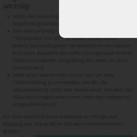
wichtig:
Halte den Akku in gutem Zustand, indem du ihn
regelmäßig benutzt (lädst und entlädst).
Der Akku erbringt die beste Leistung bei einer
Temperatur von 25 – 30 Grad Celsius, bleibt
jedoch bei niedrigeren Temperaturen am besten
in Schuss. Bewahre den Akku vorzugsweise in einer
kühlen, trockenen Umgebung auf, wenn er nicht
benutzt wird.
Lade einen leeren Akku sofort auf, um eine
Tiefentladung zu vermeiden, bei der die
Akkuspannung unter das Niveau sinkt, bei dem der
Akku noch registrieren kann, dass das Ladegerät
angeschlossen ist.
Für eine ausführlichere Anleitung zur Pflege und
Nutzung des Akkus klicke auf den untenstehenden
Button: