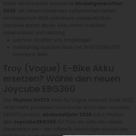
bildet die komplett erneuerte
Modellgeneration
2026
. Mit neuen modernen zylindrischen Zellen,
verbessertem BMS und einem wasserdichten
Gehäuse bietet dieser Akku mehr Stabilität,
Lebensdauer und Leistung.
Leichter, stabiler und langlebiger
Vollständig austauschbar mit XH370/EBG370
Standard-BMS
Troy (Vogue) E-Bike Akku
ersetzen? Wähle den neuen
Joycube EBG360
Der
Phylion XH370
Akku für Vogue wird seit Ende 2022
nicht mehr produziert und wurde durch den Joycube
EBG370 ersetzt.
Ab Modelljahr 2026
führt Phylion
den
Joycube EBG360
für Troy als Akku der neuen
Generation ein – der offizielle Nachfolger sowohl des