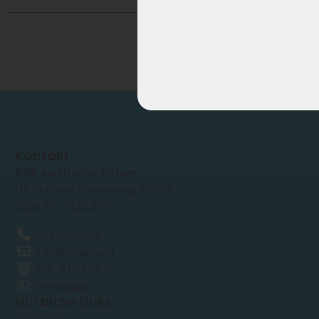
Kontakt
RAP elektrische fietsen
Dr. Hub van Doorneweg 157-12
5026 RC TILBURG
013 2032048
info@traprap.nl
KvK: 51 43 67 0
Whatsapp
Nützliche Links
E-Bike Akku