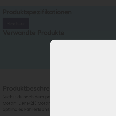
Produktspezifikationen
Mehr lesen
Verwandte Produkte
Produktbeschreibung
Suchst du nach dem perfekten Suburb Silent Drive
Motor? Der M213 Motor bietet die Kraft, die du für ein
optimales Fahrerlebnis brauchst.