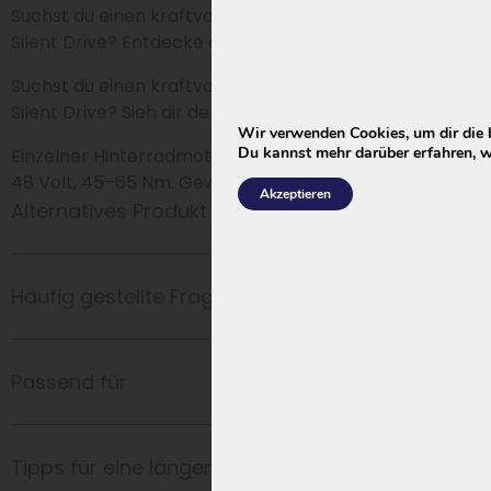
Suchst du einen kraftvollen Motor für dein Suburb
Silent Drive? Entdecke den M213 Motor.
Suchst du einen kraftvollen Motor für dein Suburb
Silent Drive? Sieh dir den M213 Motor an.
Wir verwenden Cookies, um dir die 
Du kannst mehr darüber erfahren, w
Einzelner Hinterradmotor für Suburb Silent Drive, 36–
48 Volt, 45–65 Nm. Gewicht ca. 5 kg.
Akzeptieren
Alternatives Produkt
Häufig gestellte Fragen
Passend für
Tipps für eine längere Akkulaufzeit