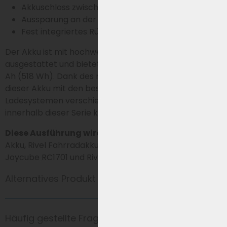
Akkuschloss zwischen Akku und Halterung
Aussparung an der Vorderseite des Akkus
Fest integriertes Rücklicht
Der Akku ist mit hochwertigen Li-Ion-Akkuzellen
ausgestattet und bietet eine Kapazität von 37 V – 14
Ah (518 Wh). Dank des runden Cinch-Steckers ist
dieser Akku mit den bestehenden RC1701-
Ladesystemen verschiedener Mobion E-Bikes
innerhalb dieser Serie kompatibel.
Diese Ausführung wird auch gesucht als:
Rivel
Akku, Rivel Fahrradakku, RC1701 Akku, Phylion RC1701,
Joycube RC1701 und Rivel XH370 Akku.
Alternatives Produkt
Häufig gestellte Fragen