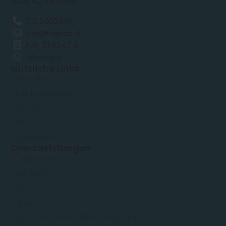
5026 RC TILBURG
013 2032048
info@traprap.nl
KvK: 51 43 67 0
Whatsapp
Nützliche Links
E-Bike Akku
Akku-Ladegeräte
Zubehör
Über uns
Kundendienst
Dienstleistungen
Kundendienst
Mein Konto
FAQ
Privacy
Allgemeine Geschäftsbedingungen