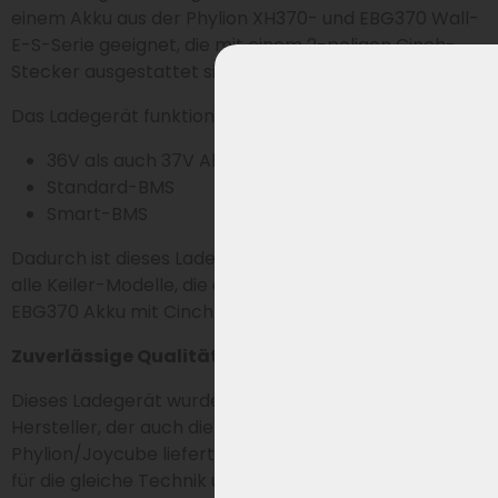
einem Akku aus der Phylion XH370- und EBG370 Wall-
E-S-Serie geeignet, die mit einem 2-poligen Cinch-
Stecker ausgestattet sind.
Das Ladegerät funktioniert problemlos mit sowohl:
36V als auch 37V Akkus
Standard-BMS
Smart-BMS
Dadurch ist dieses Ladegerät vielseitig einsetzbar für
alle Keiler-Modelle, die den Phylion XH370 oder
EBG370 Akku mit Cinch-Stecker verwenden.
Zuverlässige Qualität wie original geliefert
Dieses Ladegerät wurde von Sans hergestellt, dem
Hersteller, der auch die Ladegeräte für
Phylion/Joycube liefert. Damit entscheidest du dich
für die gleiche Technik und Zuverlässigkeit wie bei den