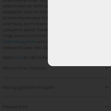
funktionieren oder lädt dein Akku nicht (richtig) auf? In
vielen Fällen ist nicht sofort klar, ob das Problem im
Ladegerät oder im Akku liegt. Verschiedene Ursachen
können hierbei eine Rolle spielen, wie ein defekter
Anschluss, ein Problem im Akku oder eine Störung im
Ladegerät selbst. Zweifelst du, wo das Problem liegt?
Folge unserem Schritt-für-Schritt-Plan zur
Selbstdiagnose
und finde einfach heraus, ob dein
Ladegerät oder dein Akku ersetzt werden muss.
Klicke
hier
für die Selbstdiagnose.
Alternatives Produkt
Häufig gestellte Fragen
Passend für