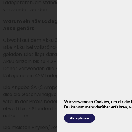
Ladegeräten, die standardmäßig bei diesen Akkus
verwendet werden.
Warum ein 42V Ladegerät zu einem 36V oder 37V
Akku gehört
Obwohl auf dem Akku 36V oder 37V steht, wird ein E-
Bike Akku bei vollständiger Aufladung auf etwa 42V
geladen. Dies liegt daran, dass die Lithiumzellen im
Akku einzeln bis zu 4,2V geladen werden: 10 × 4,2 = 42.
Daher verwenden alle Phylion Akkus in dieser
Kategorie ein 42V Ladegerät.
Die Angabe 2A (2 Ampere) gibt den Ladestrom an,
also die Geschwindigkeit, mit der der Akku geladen
wird. In der Praxis bedeutet dies, dass ein 13Ah Akku
Wir verwenden Cookies, um dir die 
Du kannst mehr darüber erfahren, w
etwa 6 bis 7 Stunden benötigt, um vollständig
aufzuladen.
Akzeptieren
Die meisten Phylion/Joycube Akkus sind nicht für