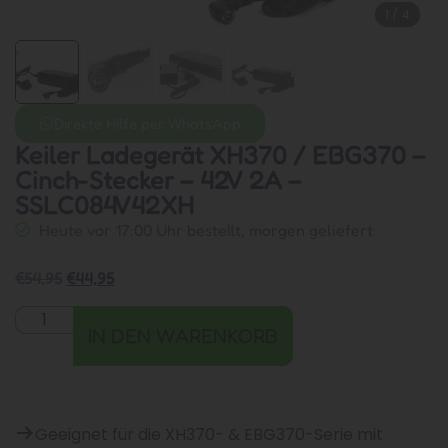
1
/
4
Direkte Hilfe per WhatsApp
Keiler Ladegerät XH370 / EBG370 –
Cinch-Stecker – 42V 2A –
SSLC084V42XH
Heute vor 17:00 Uhr bestellt, morgen geliefert
€
54,95
€
44,95
IN DEN WARENKORB
Geeignet für die XH370- & EBG370-Serie mit