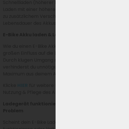
Schnellladen (höherer Ladestrom) geeignet. Das
Laden mit einer höheren Amperezahl kann auf Dauer
zu zusätzlichem Verschleiß und einer kürzeren
Lebensdauer des Akkus führen.
E-Bike Akku laden & Lebensdauer verlängern
Wie du einen E-Bike Akku auflädst und nutzt, hat
großen Einfluss auf die Leistung und Lebensdauer.
Durch klugen Umgang mit Laden und Lagerung
verhinderst du unnötigen Verschleiß und holst das
Maximum aus deinem Akku heraus.
Klicke
HIER
für weitere Informationen zur optimalen
Nutzung & Pflege des Akkus.
Ladegerät funktioniert nicht? So erkennst du das
Problem
Scheint dein E-Bike Ladegerät nicht mehr zu