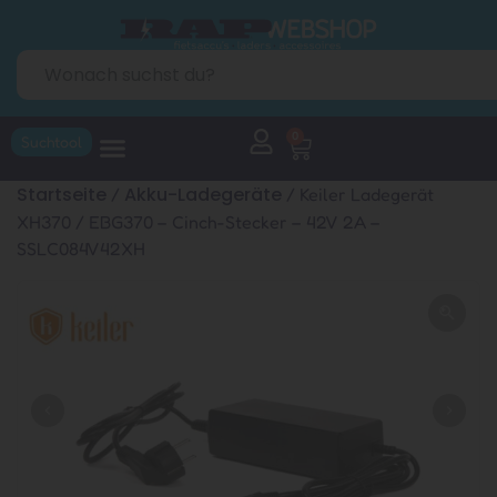
0
Suchtool
Startseite
Akku-Ladegeräte
/
/ Keiler Ladegerät
XH370 / EBG370 – Cinch-Stecker – 42V 2A –
SSLC084V42XH