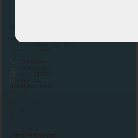
Kontakt
RAP elektrische fietsen
Dr. Hub van Doorneweg 157-12
5026 RC TILBURG
013 2032048
info@traprap.nl
KvK: 51 43 67 0
Whatsapp
Nützliche Links
E-Bike Akku
Akku-Ladegeräte
Zubehör
Über uns
Kundendienst
Dienstleistungen