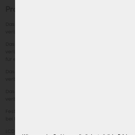
Produktbeschreibung
Das Linbus LCD-Display für Tour 7 bietet eine
verbesserte Bedienung deines E-Bikes.
Das Linbus LCD-Display für Tour 7 bietet eine
verbesserte Funktionalität für dein E-Bike und sorgt
für eine optimale Bedienung.
Das Linbus LCD-Display V 1 für Tour 7 bietet eine
verbesserte Funktionalität für dein E-Bike.
Das Linbus LCD-Display V 1 für Tour 7 sorgt für eine
verbesserte Bedienung deines E-Bikes.
Festes Linbus LCD-Display V 1 für Tour 7 & City 7-1 ist
bei RAP E-Bikes erhältlich.
LCD-Display mit integrierter Bedienung für die