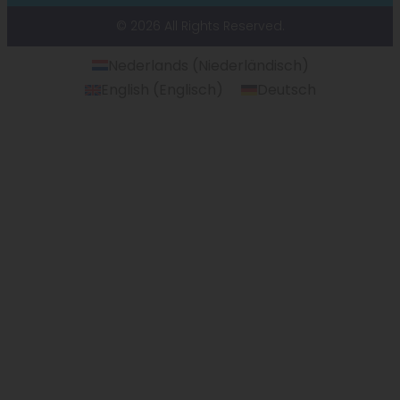
© 2026 All Rights Reserved.
Nederlands
(
Niederländisch
)
English
(
Englisch
)
Deutsch