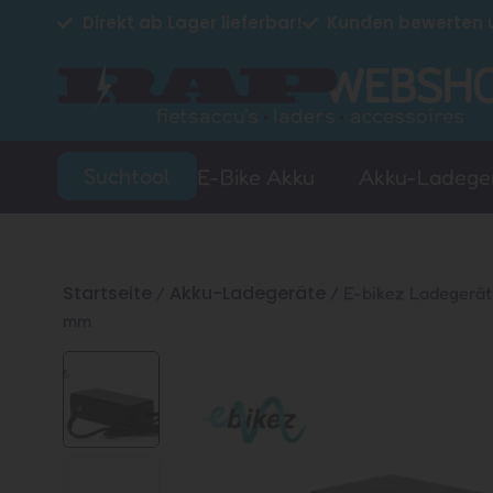
Direkt ab Lager lieferbar!
Kunden bewerten u
Suchtool
E-Bike Akku
Akku-Ladege
Startseite
Akku-Ladegeräte
/
/ E-bikez Ladegerät 
mm