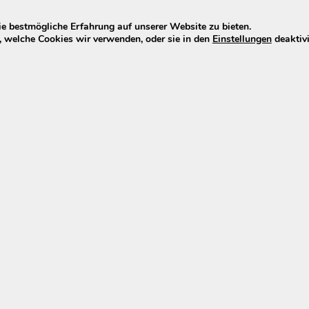
e bestmögliche Erfahrung auf unserer Website zu bieten.
 welche Cookies wir verwenden, oder sie in den
Einstellungen
deaktivi
kkus mit 5,5 x 2,1 DC-Stecker
dene E-bikez E-Bike-Modelle (siehe unten) mit einem 36V-
:
 OEM-Hersteller, der Ladegeräte für verschiedene E-Bike
er gleichen Technik und Zuverlässigkeit wie die Ladegerät
eliefert werden.