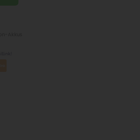
Ion-Akkus
llink!