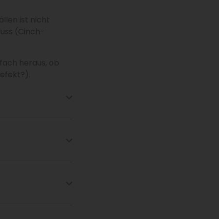
llen ist nicht
uss (Cinch-
nfach heraus, ob
efekt?).