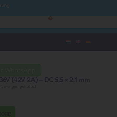
hrung
Kundendienst
0
Mein Konto
per WhatsApp
36V (42V 2A) – DC 5,5 × 2,1 mm
lt, morgen geliefert
KORB