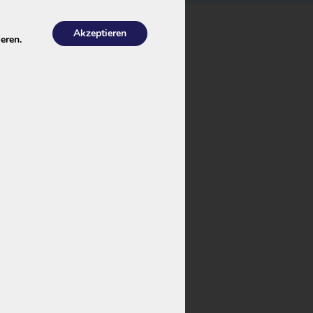
Akzeptieren
eren.
Fahrradakku und
-Marken liefert.
e, die