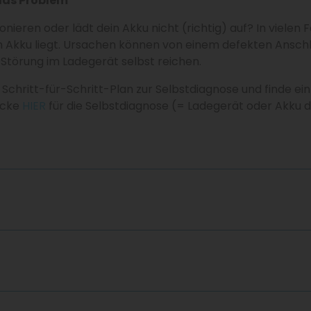
 das Problem
ieren oder lädt dein Akku nicht (richtig) auf? In vielen Fä
m Akku liegt. Ursachen können von einem defekten Anschl
 Störung im Ladegerät selbst reichen.
Schritt-für-Schritt-Plan zur Selbstdiagnose und finde ei
icke
HIER
für die Selbstdiagnose (= Ladegerät oder Akku d