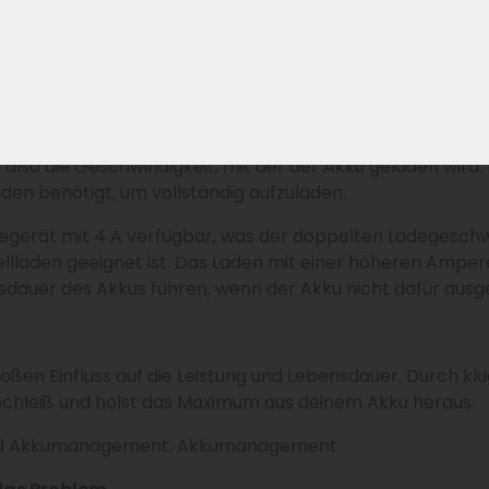
7V Akku gehört
E-Bike Akku bei vollständiger Aufladung bis auf etwa 42V 
zu 4,2V geladen werden: 10 × 4,2 = 42. Daher verwenden all
lso die Geschwindigkeit, mit der der Akku geladen wird. I
nden benötigt, um vollständig aufzuladen.
adegerät mit 4 A verfügbar, was der doppelten Ladegeschw
nellladen geeignet ist. Das Laden mit einer höheren Amper
dauer des Akkus führen, wenn der Akku nicht dafür ausgel
großen Einfluss auf die Leistung und Lebensdauer. Durch 
schleiß und holst das Maximum aus deinem Akku heraus.
 und Akkumanagement: Akkumanagement