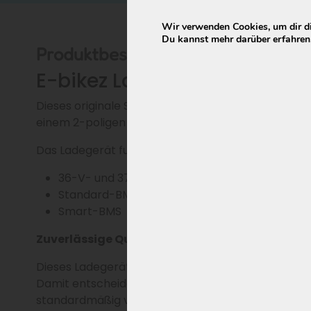
Wir verwenden Cookies, um dir di
Du kannst mehr darüber erfahren,
Produktbeschreibung
E-bikez Ladegerät für 36V-A
Dieses originale Sans Ladegerät ist für verschie
einem 2-poligen 5,5 x 2,1 Ladestecker geeignet.
Das Ladegerät funktioniert problemlos mit sowohl
36-V- und 37-V-Akkus
Standard-BMS
Smart-BMS
Zuverlässige Qualität wie original geliefert
Dieses Ladegerät wurde von Sans hergestellt, dem
Damit entscheidest du dich für ein Ladegerät mit d
standardmäßig von E-bikez mit dem Fahrradakku g