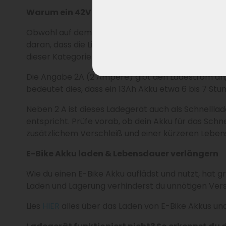
Warum ein 42V Ladegerät zu einem 36V oder 3
Obwohl auf dem Akku 36V oder 37V steht, wird ein 
daran, dass die Lithium-Zellen im Akku jeweils bis 
dieser Kategorie ein 42V-Ladegerät.
Die Angabe 2A (2 Ampere) gibt den Ladestrom an, a
bedeutet dies, dass ein 13Ah Akku etwa 6 bis 7 Stu
Neben 2 A ist dieses Ladegerät auch als Schnelll
entspricht. Prüfe vorab, ob dein Akku für das Sch
zusätzlichem Verschleiß und einer kürzeren Lebens
E-Bike Akku laden & Lebensdauer verlängern
Wie du einen E-Bike Akku auflädst und nutzt, hat 
Laden und Lagerung verhinderst du unnötigen Ver
Lies
HIER
alles über das Laden von E-Bike Akkus