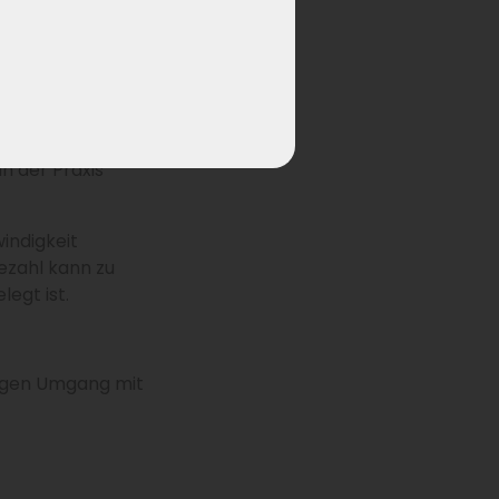
geladen. Das liegt
e E-bikez Akkus in
n der Praxis
indigkeit
ezahl kann zu
egt ist.
klugen Umgang mit