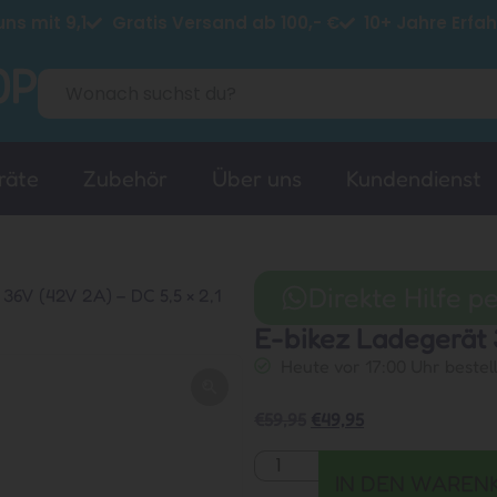
ns mit 9,1
Gratis Versand ab 100,- €
10+ Jahre Erfa
räte
Zubehör
Über uns
Kundendienst
Direkte Hilfe 
36V (42V 2A) – DC 5,5 × 2,1
E-bikez Ladegerät 
Heute vor 17:00 Uhr bestel
€
59,95
€
49,95
IN DEN WAREN