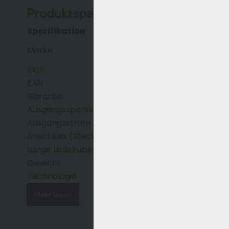
Produktspezifikationen
Spezifikation
Beschreibung
Sans (OEM-Hersteller für 
Marke
Fahrradmarken)
SKU
5484-8
EAN
9501341979679
Garantie
12 Monate Herstellergarant
Ausgangsspannung
42 Volt
Ausgangsstrom
2 Ampere
Anschluss (Stecker)
2-polig 5,5 x 2,1 DC
Länge Ladekabel
ca. 2,5 m
Gewicht
ca. 600 g
Technologie
Geeignet für Standard-/S
Mehr lesen