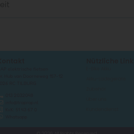
eit
Kontakt
Nützliche Link
E-Bike Akku
AP elektrische fietsen
r. Hub van Doorneweg 157-12
Akku-Ladegeräte
026 RC TILBURG
Zubehör
013 2032048
Über uns
info@traprap.nl
Kundendienst
KvK: 51 43 67 0
Whatsapp
© 2026 All Rights Reserved.