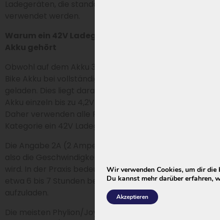
Ladegeräten, die standardmäßig bei diesen Akkus
verwendet werden.
Warum ein 42V Ladegerät zu einem 36V oder 37V
Akku gehört
Obwohl auf dem Akku 36V oder 37V steht, wird ein E-
Bike Akku bei vollständiger Aufladung auf etwa 42V
geladen. Dies liegt daran, dass die Lithiumzellen im
Akku einzeln bis zu 4,2V geladen werden: 10 × 4,2 = 42.
Daher verwenden alle Phylion Akkus in dieser
Kategorie ein 42V Ladegerät.
Die Angabe 2A (2 Ampere) gibt den Ladestrom an,
also die Geschwindigkeit, mit der der Akku geladen
wird. In der Praxis bedeutet dies, dass ein 13Ah Akku
Wir verwenden Cookies, um dir die 
Du kannst mehr darüber erfahren, w
etwa 6 bis 7 Stunden benötigt, um vollständig
aufzuladen.
Akzeptieren
Die meisten Phylion/Joycube Akkus sind nicht für