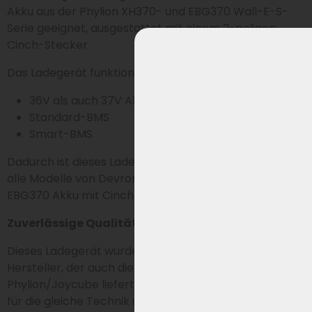
Akku aus der Phylion XH370- und EBG370 Wall-E-S-
Serie geeignet, ausgestattet mit einem 2-poligen
Cinch-Stecker.
Das Ladegerät funktioniert problemlos mit sowohl:
36V als auch 37V Akkus
Standard-BMS
Smart-BMS
Dadurch ist dieses Ladegerät vielseitig einsetzbar für
alle Modelle von Devron, die den Phylion XH370 oder
EBG370 Akku mit Cinch-Stecker verwenden.
Zuverlässige Qualität wie original geliefert
Dieses Ladegerät wurde von Sans hergestellt, dem
Hersteller, der auch die Ladegeräte für
Phylion/Joycube liefert. Damit entscheidest du dich
für die gleiche Technik und Zuverlässigkeit wie bei den