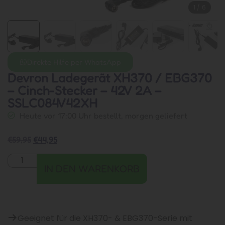
1
/
6
Direkte Hilfe per WhatsApp
Devron Ladegerät XH370 / EBG370
– Cinch-Stecker – 42V 2A –
SSLC084V42XH
Heute vor 17:00 Uhr bestellt, morgen geliefert
€
59,95
€
44,95
IN DEN WARENKORB
Geeignet für die XH370- & EBG370-Serie mit