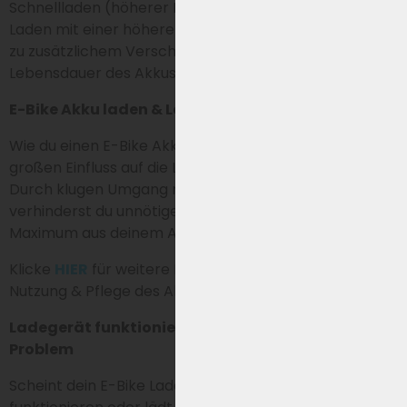
Schnellladen (höherer Ladestrom) geeignet. Das
Laden mit einer höheren Amperezahl kann auf Dauer
zu zusätzlichem Verschleiß und einer kürzeren
Lebensdauer des Akkus führen.
E-Bike Akku laden & Lebensdauer verlängern
Wie du einen E-Bike Akku auflädst und nutzt, hat
großen Einfluss auf die Leistung und Lebensdauer.
Durch klugen Umgang mit Laden und Lagerung
verhinderst du unnötigen Verschleiß und holst das
Maximum aus deinem Akku heraus.
Klicke
HIER
für weitere Informationen zur optimalen
Nutzung & Pflege des Akkus.
Ladegerät funktioniert nicht? So erkennst du das
Problem
Scheint dein E-Bike Ladegerät nicht mehr zu