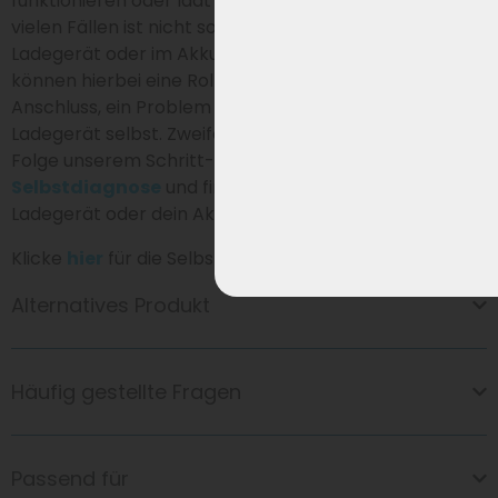
funktionieren oder lädt dein Akku nicht (richtig) auf? In
vielen Fällen ist nicht sofort klar, ob das Problem im
Ladegerät oder im Akku liegt. Verschiedene Ursachen
können hierbei eine Rolle spielen, wie ein defekter
Anschluss, ein Problem im Akku oder eine Störung im
Ladegerät selbst. Zweifelst du, wo das Problem liegt?
Folge unserem Schritt-für-Schritt-Plan zur
Selbstdiagnose
und finde einfach heraus, ob dein
Ladegerät oder dein Akku ersetzt werden muss.
Klicke
hier
für die Selbstdiagnose.
Alternatives Produkt
Häufig gestellte Fragen
Passend für