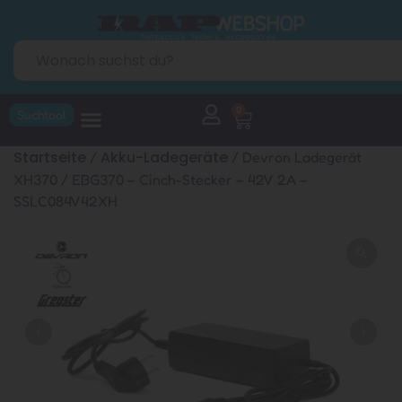
0
Suchtool
Startseite
Akku-Ladegeräte
/
/ Devron Ladegerät
XH370 / EBG370 – Cinch-Stecker – 42V 2A –
SSLC084V42XH