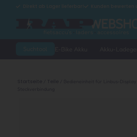
Direkt ab Lager lieferbar!
Kunden bewerten u
Suchtool
E-Bike Akku
Akku-Ladege
Startseite
Teile
/
/ Bedieneinheit für Linbus-Display
Steckverbindung