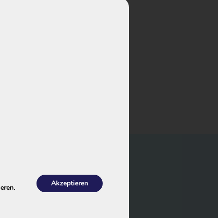
te
Akzeptieren
eren.