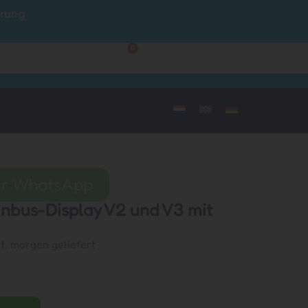
hrung
Kundendienst
0
Mein Konto
per WhatsApp
inbus-Display V2 und V3 mit
lt, morgen geliefert