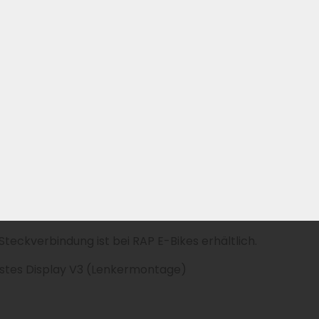
dieneinheit voor Linbus-Display, perfect voor V2 en V3 m
 für die Optimierung deines E-Bikes.
t ein Must-have für bessere Performance.
er Bedieneinheit für Linbus-Display V2 und V3.
Steckverbindung ist bei RAP E-Bikes erhältlich.
estes Display V3 (Lenkermontage)