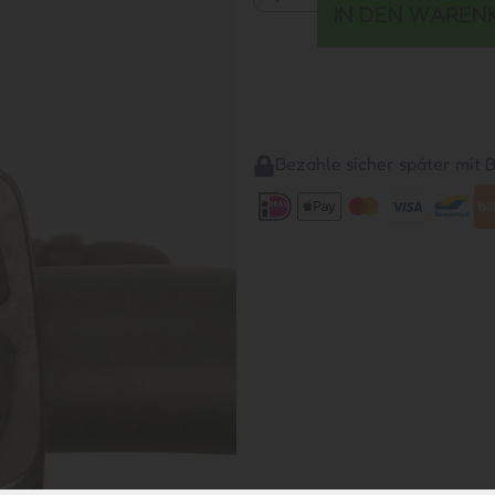
IN DEN WAREN
Bezahle sicher später mit Bi