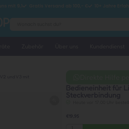
ns mit 9,1
Gratis Versand ab 100,- €
10+ Jahre Erfa
räte
Zubehör
Über uns
Kundendienst
Direkte Hilfe 
 V2 und V3 mit
Bedieneinheit für L
Steckverbindung
Heute vor 17:00 Uhr bestel
€
19,95