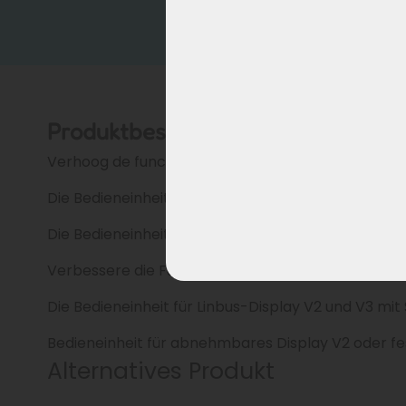
Produktbeschreibung
Verhoog de functionaliteit van je E-bike met de be
Die Bedieneinheit für Linbus-Displays ist essenziell
Die Bedieneinheit für Linbus-Display V2 und V3 is
Verbessere die Funktionalität deines E-Bikes mit d
Die Bedieneinheit für Linbus-Display V2 und V3 mit 
Bedieneinheit für abnehmbares Display V2 oder f
Alternatives Produkt