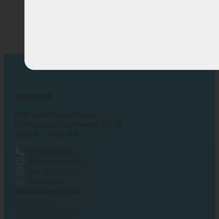
Kontakt
RAP elektrische fietsen
Dr. Hub van Doorneweg 157-12
5026 RC TILBURG
013 2032048
info@traprap.nl
KvK: 51 43 67 0
Whatsapp
Nützliche Links
E-Bike Akku
Akku-Ladegeräte