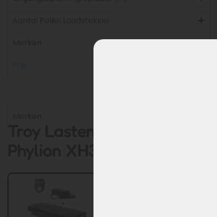
Aantal Polen Laadstekker
Merken
Prijs
Merken
Troy Lastenrad-Akku
Phylion XH370