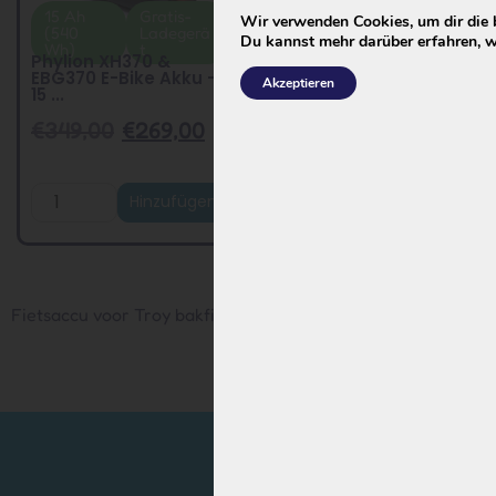
15 Ah
Gratis-
Wir verwenden Cookies, um dir die 
(540
Ladegerä
Du kannst mehr darüber erfahren, w
Wh)
t
Phylion XH370 &
EBG370 E-Bike Akku –
Akzeptieren
15 ...
€
349,00
€
269,00
Hinzufügen
Fietsaccu voor Troy bakfietsen van Vogue