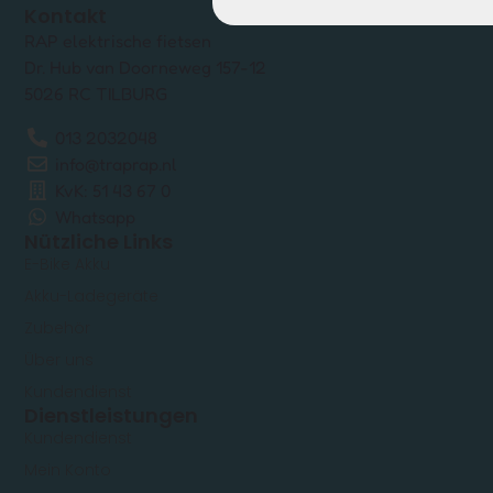
Kontakt
RAP elektrische fietsen
Dr. Hub van Doorneweg 157-12
5026 RC TILBURG
013 2032048
info@traprap.nl
KvK: 51 43 67 0
Whatsapp
Nützliche Links
E-Bike Akku
Akku-Ladegeräte
Zubehör
Über uns
Kundendienst
Dienstleistungen
Kundendienst
Mein Konto