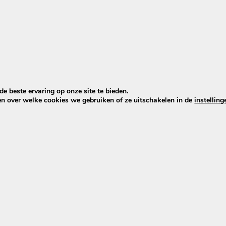
e beste ervaring op onze site te bieden.
en over welke cookies we gebruiken of ze uitschakelen in de
instelling
nging? De vernieuwde uitvoering biedt verbeterde presta
nging? Ontdek de vernieuwde uitvoering voor jouw Minerv
 voor Minerva vervangen
ind 2022 uit productie. Voor de oudere
Minerva
XH370-
e
aar 2026 de
Joycube EBG360
beschikbaar als officiële op
h verbeterd.
oor Minerva generatie 2026: