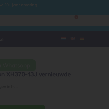
10+ jaar ervaring
0
Klantenservice
Mijn account
ce
ia Whatsapp
ion XH370-13J vernieuwde
gen in huis