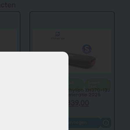
ucten
Vernieuwd – Model
Smart
2026
BMS
Minerva accu Phylion XH370-13J
2V 2A –
smart BMS – generatie 2026
€
459,00
€
339,00
Toevoegen