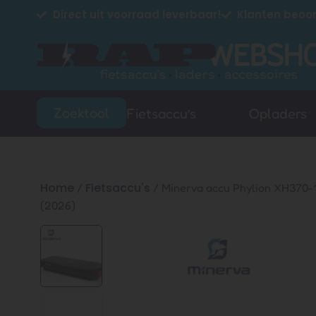
Direct uit voorraad leverbaar!
Klanten beoor
Zoektool
Fietsaccu’s
Opladers
Home
Fietsaccu's
/
/ Minerva accu Phylion XH370-1
(2026)