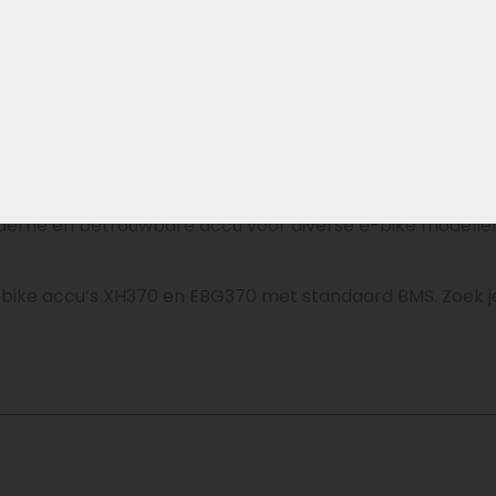
teem)
erne en betrouwbare accu voor diverse e-bike modellen
e-bike accu’s XH370 en EBG370 met standaard BMS. Zoek je