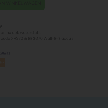
AN WINKELWAGEN
26
er en nu ook waterdicht
 oude XH370 & EBG370 Wall-E-S accu's
illink!