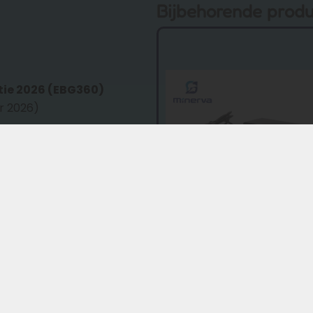
Bijbehorende prod
tie 2026 (EBG360)
r 2026)
EBG370 (oude
voering
Tulpstekker
42V/ 2A
Minerva oplader XH370 /
cellen (nieuw)
EBG370 – tulpstekker – 4
SSLC084V42XH
€
59,95
€
44,95
Toevoegen