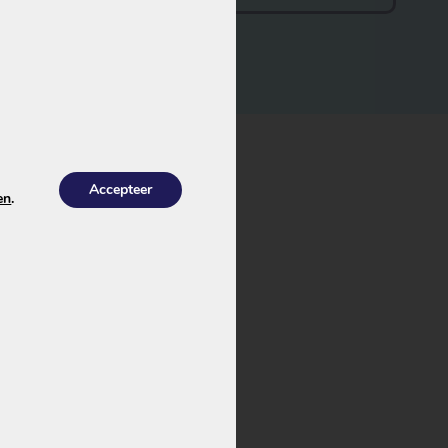
Accepteer
en
.
ties voor jouw
a.
n
EBG370-
volger. Deze