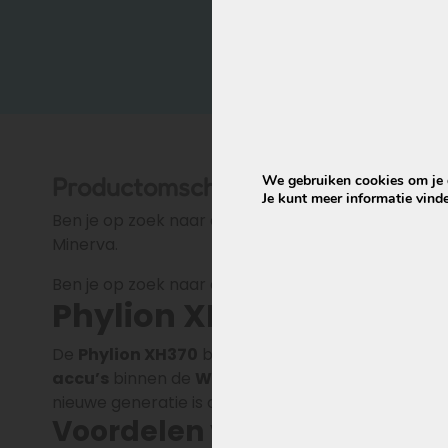
Conditie
Nieuw, fabrieksvers
Garantie
24 maanden
Productomschrijving
We gebruiken cookies om je d
Je kunt meer informatie vind
Ben je op zoek naar een Phylion XH370 accu verva
Minerva.
Ben je op zoek naar een Phylion XH370 accu verva
Phylion XH370 / EBG370
De
Phylion XH370
batterij voor Minerva is sinds e
accu’s
binnen de
Wall-E-S serie
is vanaf modelj
nieuwe generatie is op meerdere punten technisc
Voordelen van de EBG360 v