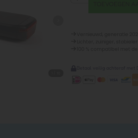
TOEVOEGEN A
Vernieuwd, generatie 20
Lichter, zuiniger, stabiel
100 % compatibel met de
Betaal veilig achteraf met B
1
/
10