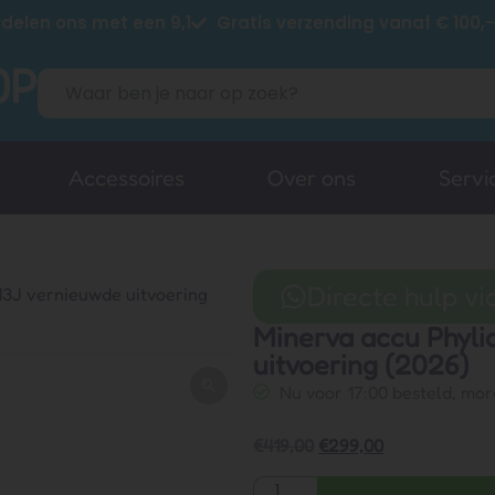
delen ons met een 9,1
Gratis verzending vanaf € 100,-
Accessoires
Over ons
Servi
Directe hulp v
3J vernieuwde uitvoering
Minerva accu Phyl
uitvoering (2026)
Nu voor 17:00 besteld, mor
€
419,00
€
299,00