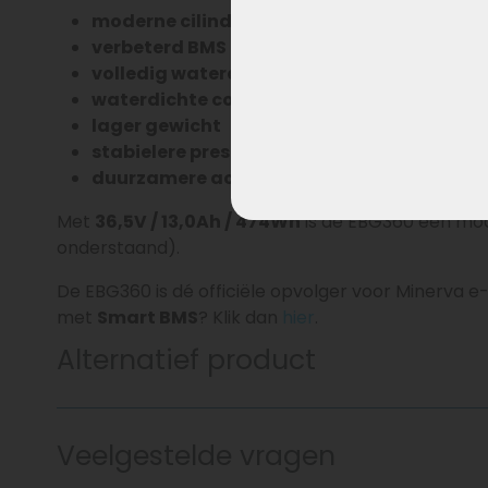
moderne cilindrische accucellen
verbeterd BMS (batterij management sys
volledig waterdichte behuizing
waterdichte connectoren
lager gewicht
stabielere prestaties
duurzamere accutechniek
Met
36,5V / 13,0Ah / 474Wh
is de EBG360 een mod
onderstaand).
De EBG360 is dé officiële opvolger voor Minerva 
met
Smart BMS
? Klik dan
hier
.
Alternatief product
Veelgestelde vragen