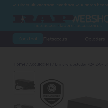
Direct uit voorraad leverbaar!
Klanten beoor
Zoektool
Fietsaccu’s
Opladers
Home
Acculaders
/
/ Brinckers oplader 42V 2A – 5