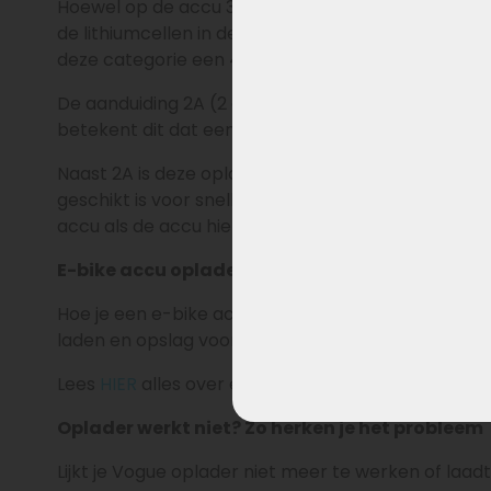
Hoewel op de accu 36V of 37V staat, wordt een e-
de lithiumcellen in de accu per stuk tot 4,2V wor
deze categorie een 42V oplader.
De aanduiding 2A (2 ampère) geeft de laadstroom 
betekent dit dat een 13Ah accu ongeveer 6 tot 7 uu
Naast 2A is deze oplader ook beschikbar als snel-
geschikt is voor snelladen. Laden met een hogere 
accu als de accu hiervoor niet geschikt is.
E-bike accu opladen & levensduur verlengen
Hoe je een e-bike accu oplaadt en gebruikt, heeft
laden en opslag voorkom je onnodige slijtage en ha
Lees
HIER
alles over e-bike accu opladen en acc
Oplader werkt niet? Zo herken je het probleem
Lijkt je Vogue oplader niet meer te werken of laadt j