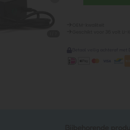
OEM-kwaliteit
Geschikt voor 36 volt Li-
1
/
7
Betaal veilig achteraf met B
Bijbehorende prod