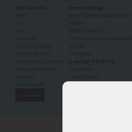
Specificatie
Omschrijving
Merk
Sans (OEM producent voor 
SKU
5484-1
EAN
9508531164372
Garantie
12 maanden fabrieksgarant
Output voltage
42 volt
Output stroom
2 ampère
Aansluiting (stekker)
2-polige 5.5×2.1 DC
Lengte laadsnoer
ca. 2,5 mtr
Gewicht
ca. 600 gram
Technologie
Geschikt voor standaard-
Lees meer