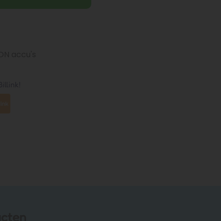
ION accu's
illink!
ucten