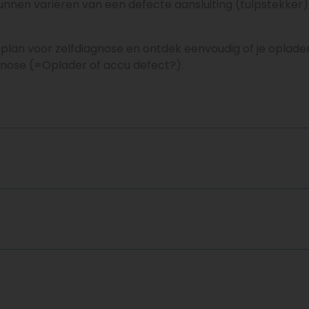
unnen variëren van een defecte aansluiting (tulpstekker)
nplan voor zelfdiagnose en ontdek eenvoudig of je oplade
gnose (=Oplader of accu defect?).