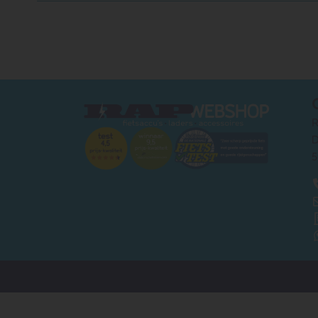
R
D
5