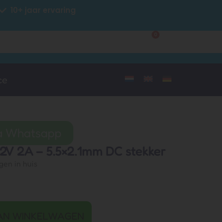
10+ jaar ervaring
0
Klantenservice
Mijn account
ce
ia Whatsapp
42V 2A – 5.5×2.1mm DC stekker
gen in huis
AN WINKELWAGEN