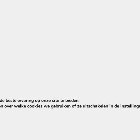
cu’s met 5.5 x 2.1 DC stekker
rse modellen van Brinckers e-bikes (zie onder) met een 3
d
e beste ervaring op onze site te bieden.
abrikant die de opladers voor verschillende merken e-bi
en over welke cookies we gebruiken of ze uitschakelen in de
instelling
chniek en betrouwbaarheid als de laders die standaard 
cu hoort