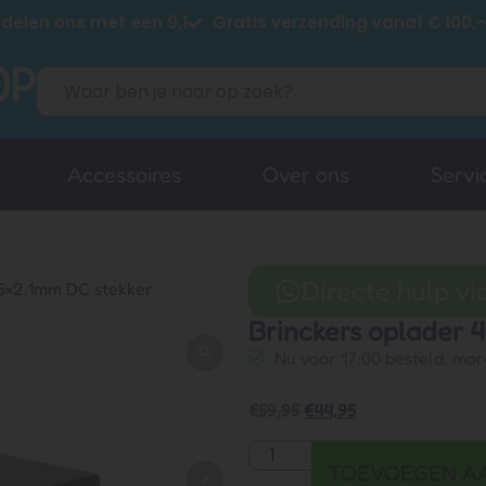
delen ons met een 9,1
Gratis verzending vanaf € 100,-
Accessoires
Over ons
Servi
Directe hulp v
.5×2.1mm DC stekker
Brinckers oplader 
Nu voor 17:00 besteld, mor
€
59,95
€
44,95
TOEVOEGEN A