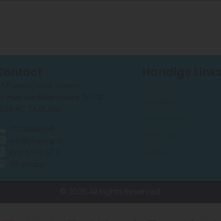
Contact
Handige Link
Fietsaccu’s
AP elektrische fietsen
r. Hub van Doorneweg 157-12
Opladers
026 RC TILBURG
Accessoires
013 2032048
Over ons
info@traprap.nl
Service
KvK: 51 43 67 0
Whatsapp
© 2026 All Rights Reserved.