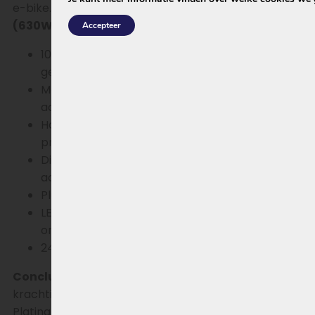
e-bike.
Waarom kiezen voor de Platina XL
(630Wh)?
Accepteer
100% nieuw geproduceerd – geen revisie of
gebruikte cellen
Maximale capaciteit (630Wh) voor de grootste
actieradius
Hoogwaardige Li-ion techniek met stabiele
prestaties
Direct uitwisselbaar met andere 36-series
accu’s
Plug & play – direct klaar voor gebruik
LED-achterlicht werkt via display zoals
origineel
24 maanden garantie & direct leverbaar
Conclusie
Zoek je een betrouwbare, nieuwe en
krachtige vervanger voor je Amslod accu? Dan is de
Platina XL 630Wh de beste keuze binnen de 36-