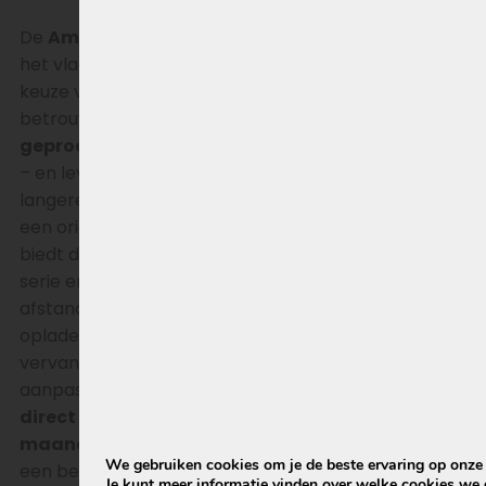
De
Amslod Platina XL accu 36-series (630Wh)
is
het vlaggenschip binnen de Amslod 36V lijn en dé
keuze voor maximale actieradius en
betrouwbaarheid. Deze accu is 1
00% nieuw
geproduceerd – dus géén revisie of refurbished
– en levert daardoor de volledige capaciteit en een
langere levensduur zoals je mag verwachten van
een origineel product. Met
36V en 17,5Ah (630Wh)
biedt de Platina XL de hoogste capaciteit binnen de
serie en is daarmee ideaal voor wie langere
afstanden rijdt of simpelweg minder vaak wil
opladen. Dankzij de plug-&-play compatibiliteit
vervang je oudere Platina-accu’s eenvoudig, zonder
aanpassingen. Deze Amslod accu is f
abrieksvers,
direct leverbaar
en wordt geleverd met
24
maanden garantie
. Je bent dus verzekerd van
We gebruiken cookies om je de beste ervaring op onze s
een betrouwbare en duurzame oplossing voor jouw
Je kunt meer informatie vinden over welke cookies we 