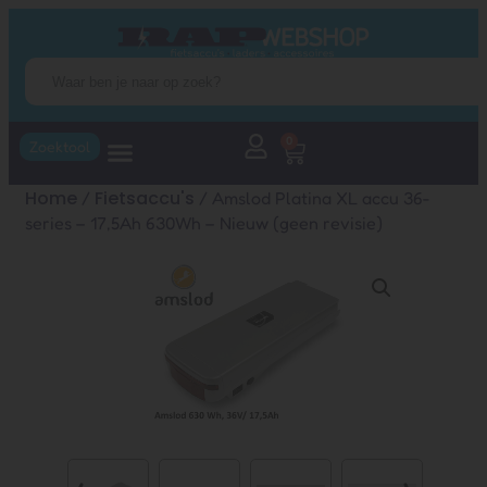
0
Zoektool
Home
Fietsaccu's
/
/ Amslod Platina XL accu 36-
series – 17,5Ah 630Wh – Nieuw (geen revisie)