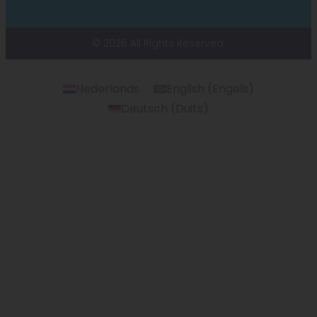
© 2026 All Rights Reserved.
Nederlands
English
(
Engels
)
Deutsch
(
Duits
)