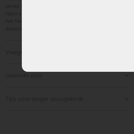
series. Meer capaciteit, langere levensduur en geen
risico’s van revisie – gewoon een nieuwe accu zoals
het hoort.
Alternatief product
Veelgestelde vragen
Geschikt voor
Tips voor langer accugebruik