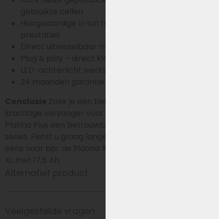
gebruikte cellen
Hoogwaardige Li-ion techniek met stabiele
prestaties
Direct uitwisselbaar met andere 36-series accu’s
Plug & play – direct klaar voor gebruik
LED-achterlicht werkt via display zoals origineel
24 maanden garantie & direct leverbaar
Conclusie
Zoek je een betrouwbare, nieuwe en
krachtige vervanger voor je Amslod accu? Dan is de
Platina Plus een betrouwbare keuze binnen de 36-
series. Fietst u graag langere afstanden kijk dan ook
eens naar bijv. de Platina Xtra met 16Ah of de Platina
XL met 17,5 Ah.
Alternatief product
Veelgestelde vragen