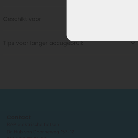
Geschikt voor
Tips voor langer accugebruik
Contact
RAP elektrische fietsen
Dr. Hub van Doorneweg 157-12