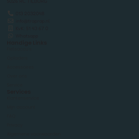
5026 RC TILBURG
013 2032048
info@traprap.nl
KvK: 51 43 67 0
Whatsapp
Handige Links
Fietsaccu’s
Opladers
Accessoires
Over ons
Service
Services
Klantenservice
Mijn account
FAQ
Privacy
Algemene voorwaarden