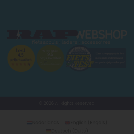
© 2026 All Rights Reserved.
Nederlands
English
(
Engels
)
Deutsch
(
Duits
)