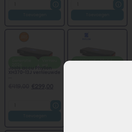
Toevoegen
Toevoegen
Generatie
Vernieu
Vernieuwd – Model
2026
wd
2026
Jools accu Phylion
Phylion XH370-13J
XH370-13J vernieuwde
vernieuwde uitvoering
...
...
€
419,00
€
299,00
€
419,00
€
299,00
Toevoegen
Toevoegen