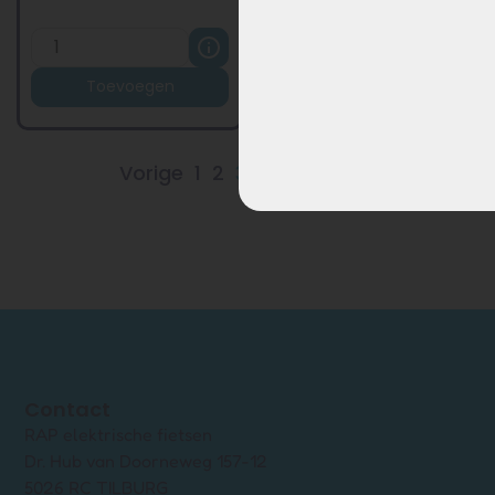
Toevoegen
Toevoegen
Vorige
1
2
3
4
Volgende
Contact
RAP elektrische fietsen
Dr. Hub van Doorneweg 157-12
5026 RC TILBURG