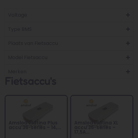
Voltage
Type BMS
Plaats van Fietsaccu
Model Fietsaccu
Merken
Fietsaccu's
Amslod Platina Plus
Amslod Platina XL
accu 36-series – 14,...
accu 36-series –
17,5A...