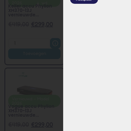
2026
wd
2026
wd
Keiler accu Phylion
Altec accu Phylion
XH370-13J
XH370-13J vernieuwde
vernieuwde...
...
€
419,00
€
299,00
€
419,00
€
299,00
Toevoegen
Toevoegen
Vernieuwd – Model
Generatie
Vernieu
2026
2026
wd
Vogue accu Phylion
Veloci accu Phylion
XH370-13J
XH370-13J vernieuwd...
vernieuwde...
€
419,00
€
299,00
€
419,00
€
299,00