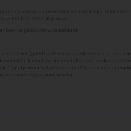
 grote invloed op de prestaties en levensduur. Door slim
al je het maximale uit je accu.
et best te gebruiken & te beheren.
je accu niet (goed) op? In veel gevallen is niet direct duid
de oorzaken kunnen hierbij een rol spelen, zoals een defec
elf. Twijfel je waar het probleem zit? Volg ons stappenpl
 of accu vervangen moet worden.