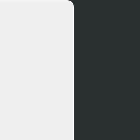
ucten
art
S
 smart
ing