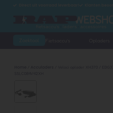
Direct uit voorraad leverbaar!
Klanten beoor
Zoektool
Fietsaccu’s
Opladers
Home
Acculaders
/
/ Veloci oplader XH370 / EBG37
SSLC084V42XH