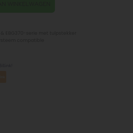
AN WINKELWAGEN
 & EBG370-serie met tulpstekker
systeem compatible
illink!