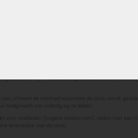
modellen van Veloci die de Phylion XH370 of EBG370 accu 
d
ant die ook de opladers voor Phylion/Joycube levert. Da
s die standaard bij deze accu’s worden gebruikt.
cu hoort
bike accu bij volledig opladen geladen tot ongeveer 42V.
en geladen: 10×4.2=42. Daarom gebruiken alle Phylion acc
aan, oftewel de snelheid waarmee de accu wordt geladen.
r nodig heeft om volledig op te laden.
hikt voor snelladen (hogere laadstroom). Laden met een
tere levensduur van de accu.