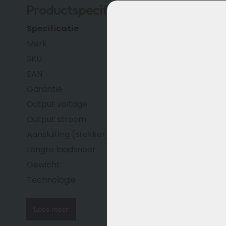
Productspecificaties
Specificatie
Omschrijving
Merk
Wuxi Sans (OEM produ
SKU
5483-2
EAN
9505199264215
Garantie
12 maanden fabrieksg
Output voltage
42 volt
Output stroom
2 ampère
Aansluiting (stekker)
Tulpstekker (RCA)
Lengte laadsnoer
ca. 2,5 mtr
Gewicht
ca. 600 gram
Technologie
Geschikt voor standa
(geschikt voor Certif
Lees meer