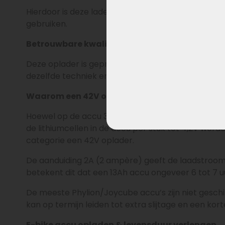
Hierdoor is deze lader breed inzetbaar voor alle 
gebruiken.
Betrouwbare kwaliteit zoals origineel gelever
Deze oplader is geproduceerd door Sans, de fabrik
dezelfde techniek en betrouwbaarheid als de lader
Waarom een 42V oplader bij een 36V of 37V ac
Hoewel op de accu 36V of 37V staat, wordt een e-
de lithiumcellen in de accu per stuk tot 4,2V word
categorie een 42V oplader.
De aanduiding 2A (2 ampère) geeft de laadstroom 
betekent dit dat een 13Ah accu ongeveer 6 tot 7 uu
De meeste Phylion/Joycube accu’s zijn niet gesc
kan op termijn leiden tot extra slijtage en een kor
E-bike accu opladen & levensduur verlengen