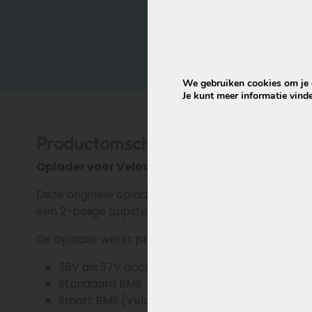
We gebruiken cookies om je d
Je kunt meer informatie vind
Productomschrijving
Oplader voor Veloci e-bike accu’s (Phylion XH
Deze originele oplader is geschikt voor Veloci e-
een 2-polige tulpstekker.
De oplader werkt probleemloos met zowel:
36V als 37V accu’s
Standaard BMS
Smart BMS (Veloci Certified Smart Energy Sy