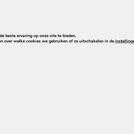
e beste ervaring op onze site te bieden.
en over welke cookies we gebruiken of ze uitschakelen in de
instelling
370 & EBG370) – met tulpstekker
bikes met een accu uit de Phylion XH370- en EBG370-serie
stem)