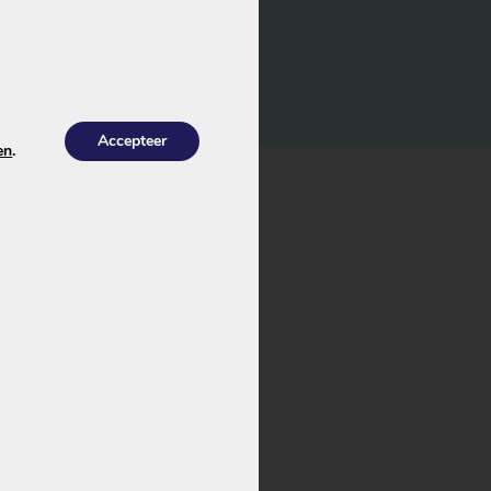
Accepteer
en
.
, uitgevoerd met