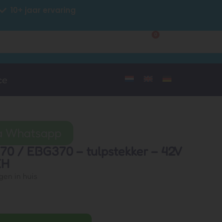
10+ jaar ervaring
0
Klantenservice
Mijn account
ce
ia Whatsapp
70 / EBG370 – tulpstekker – 42V
XH
gen in huis