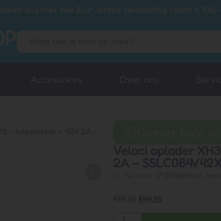
delen ons met een 9,1
Gratis verzending vanaf € 100,-
Accessoires
Over ons
Servi
Directe hulp v
0 – tulpstekker – 42V 2A –
Veloci oplader XH3
2A – SSLC084V42
Nu voor 17:00 besteld, mor
€
59,95
€
44,95