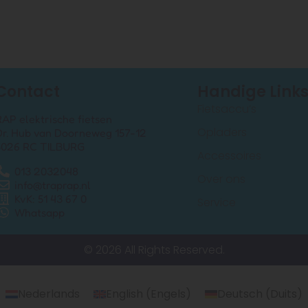
Contact
Handige Link
Fietsaccu’s
RAP elektrische fietsen
Opladers
Dr. Hub van Doorneweg 157-12
5026 RC TILBURG
Accessoires
013 2032048
Over ons
info@traprap.nl
KvK: 51 43 67 0
Service
Whatsapp
© 2026 All Rights Reserved.
Nederlands
English
(
Engels
)
Deutsch
(
Duits
)