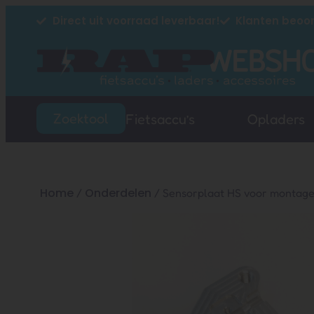
Direct uit voorraad leverbaar!
Klanten beoor
Zoektool
Fietsaccu’s
Opladers
Home
Onderdelen
/
/ Sensorplaat HS voor montage