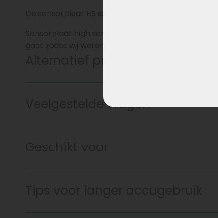
De sensorplaat HS is essentieel voor de montage v
Sensorplaat high sensitivity voor City 7, Tour 8 IP
gaat zodat wij weten welke plaat het betreft.
Alternatief product
Veelgestelde vragen
Geschikt voor
Tips voor langer accugebruik