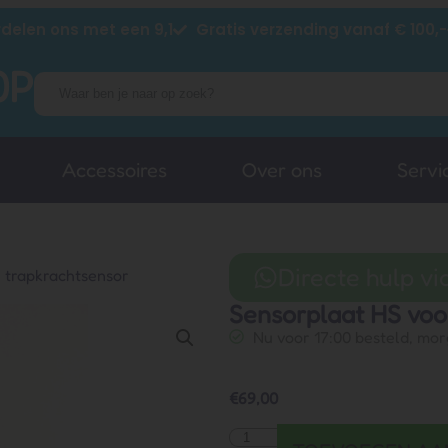
delen ons met een 9,1
Gratis verzending vanaf € 100,-
Accessoires
Over ons
Servi
Directe hulp v
 trapkrachtsensor
Sensorplaat HS voo
Nu voor 17:00 besteld, mor
€
69,00