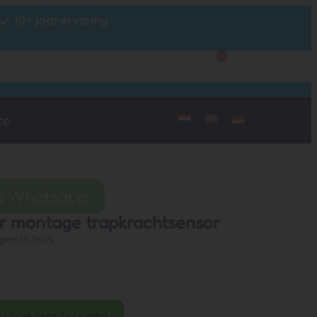
10+ jaar ervaring
0
Klantenservice
Mijn account
ce
ia Whatsapp
r montage trapkrachtsensor
gen in huis