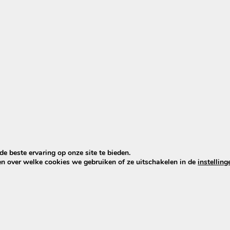
Bijbehorende prod
e beste ervaring op onze site te bieden.
en over welke cookies we gebruiken of ze uitschakelen in de
instelling
el voor een correcte montage en optimale prestaties van 
ntage van je trapkrachtsensor.