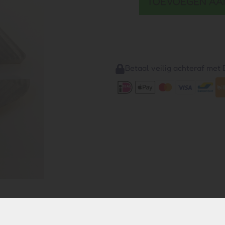
TOEVOEGEN AA
Betaal veilig achteraf met B