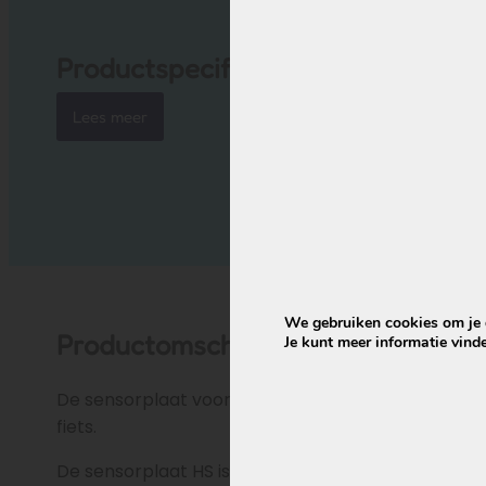
Productspecificaties
Lees meer
We gebruiken cookies om je d
Productomschrijving
Je kunt meer informatie vind
De sensorplaat voor trapkrachtsensor is essentie
fiets.
De sensorplaat HS is essentieel voor de juiste mo