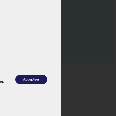
ucten
Accepteer
en
.
je elektrische