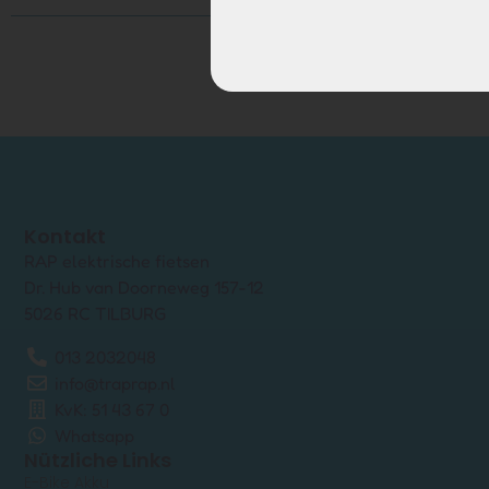
Kontakt
RAP elektrische fietsen
Dr. Hub van Doorneweg 157-12
5026 RC TILBURG
013 2032048
info@traprap.nl
KvK: 51 43 67 0
Whatsapp
Nützliche Links
E-Bike Akku