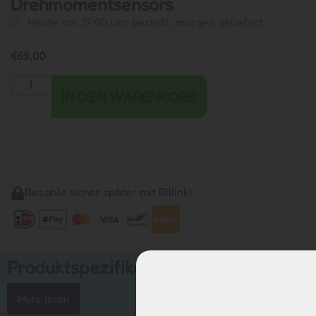
Drehmomentsensors
Heute vor 17:00 Uhr bestellt, morgen geliefert
€
69,00
IN DEN WARENKORB
Bezahle sicher später mit Billink!
Produktspezifikationen
Mehr lesen