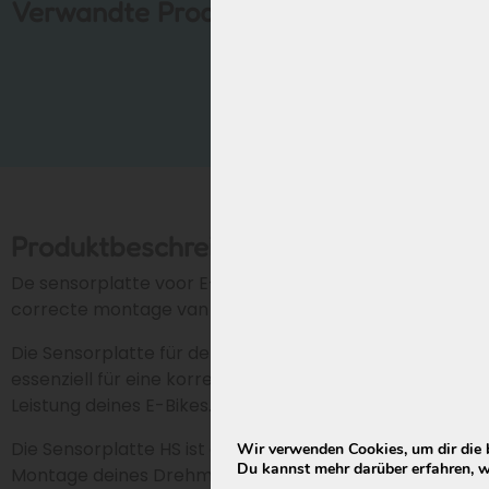
Verwandte Produkte
Produktbeschreibung
De sensorplatte voor E-bike is essentieel voor een
correcte montage van je Drehmomentsensor.
Die Sensorplatte für den Drehmomentsensor ist
essenziell für eine korrekte Montage und optimale
Leistung deines E-Bikes.
Die Sensorplatte HS ist essenziell für die richtige
Wir verwenden Cookies, um dir die 
Du kannst mehr darüber erfahren, w
Montage deines Drehmomentsensors.