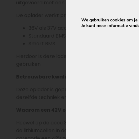
uitgevoerd met een 2-polige tulpstekker.
De oplader werkt probleemloos met zowel:
We gebruiken cookies om je d
Je kunt meer informatie vind
36V als 37V accu’s
Standaard BMS
Smart BMS
Hierdoor is deze lader breed inzetbaar voor alle 
gebruiken.
Betrouwbare kwaliteit zoals origineel gelever
Deze oplader is geproduceerd door Sans, de fabrik
dezelfde techniek en betrouwbaarheid als de lader
Waarom een 42V oplader bij een 36V of 37V ac
Hoewel op de accu 36V of 37V staat, wordt een e-
de lithiumcellen in de accu per stuk tot 4,2V word
categorie een 42V oplader.