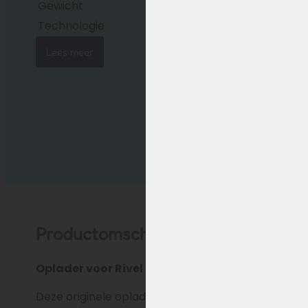
Gewicht
ca. 600 gram
Technologie
Geschikt voor stand
Lees meer
Productomschrijving
Oplader voor Rivel e-bike accu’s (Phylion XH3
Deze originele oplader is geschikt voor Rivel e-b