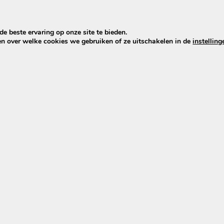
e beste ervaring op onze site te bieden.
en over welke cookies we gebruiken of ze uitschakelen in de
instelling
modellen van Rivel die de Phylion XH370 of EBG370 accu m
d
ant die ook de opladers voor Phylion/Joycube levert. Da
s die standaard bij deze accu’s worden gebruikt.
cu hoort
bike accu bij volledig opladen geladen tot ongeveer 42V.
en geladen: 10×4.2=42. Daarom gebruiken alle Phylion acc