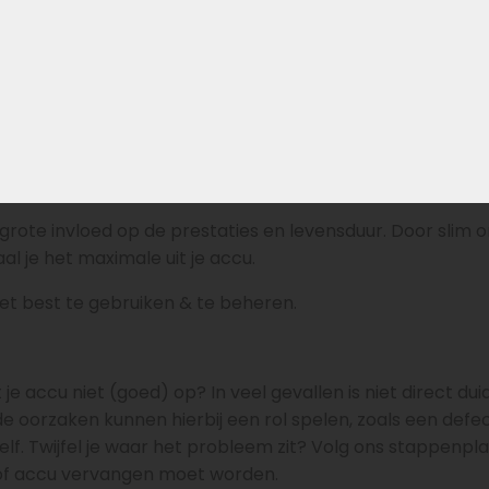
aan, oftewel de snelheid waarmee de accu wordt geladen.
r nodig heeft om volledig op te laden.
hikt voor snelladen (hogere laadstroom). Laden met een
tere levensduur van de accu.
 grote invloed op de prestaties en levensduur. Door slim
al je het maximale uit je accu.
et best te gebruiken & te beheren.
je accu niet (goed) op? In veel gevallen is niet direct duid
de oorzaken kunnen hierbij een rol spelen, zoals een defec
elf. Twijfel je waar het probleem zit? Volg ons stappenpl
 of accu vervangen moet worden.