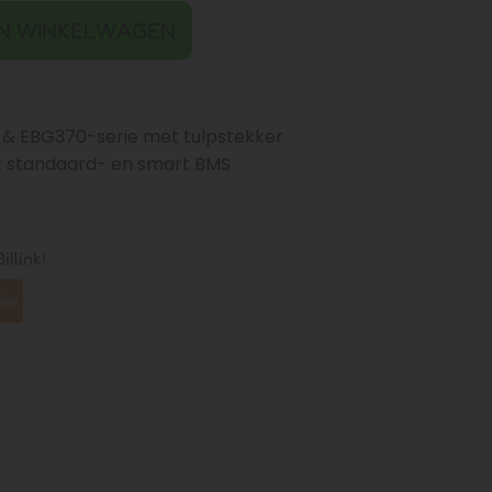
N WINKELWAGEN
 & EBG370-serie met tulpstekker
t standaard- en smart BMS
illink!