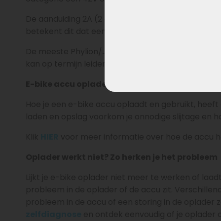
De aanduiding 2A (2 ampère) geeft de laadstroom 
betekent dit dat een 13Ah accu ongeveer 6 tot 7 uu
De meeste Phylion/Joycube accu’s zijn niet gesc
kan op termijn leiden tot extra slijtage en een kor
E-bike accu opladen & levensduur verlengen
Hoe je een e-bike accu oplaadt en gebruikt, heeft
laden en opslag voorkom je onnodige slijtage en ha
Klik
HIER
voor meer informatie over hoe de accu h
Oplader werkt niet? Zo herken je het probleem
Lijkt je e-bike oplader niet meer te werken of laadt 
probleem in de oplader of de accu zit. Verschillen
probleem in de accu of een storing in de oplader z
zelfdiagnose
en ontdek eenvoudig of je oplader