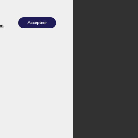
Accepteer
en
.
et tulpstekker
armee kies je voor
 Dit komt doordat
u’s in deze