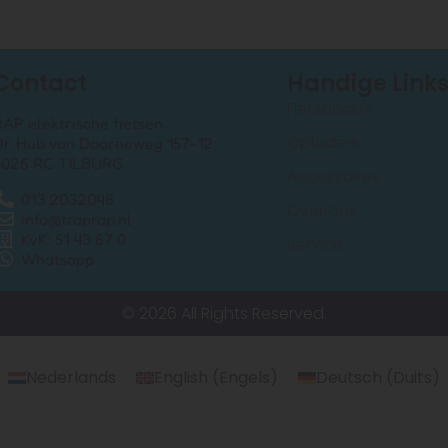
Contact
Handige Link
Fietsaccu’s
RAP elektrische fietsen
Opladers
Dr. Hub van Doorneweg 157-12
5026 RC TILBURG
Accessoires
013 2032048
Over ons
info@traprap.nl
KvK: 51 43 67 0
Service
Whatsapp
© 2026 All Rights Reserved.
Nederlands
English
(
Engels
)
Deutsch
(
Duits
)