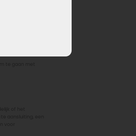
 In de praktijk
 hogere ampèrage
 om te gaan met
elijk of het
te aansluiting, een
an voor