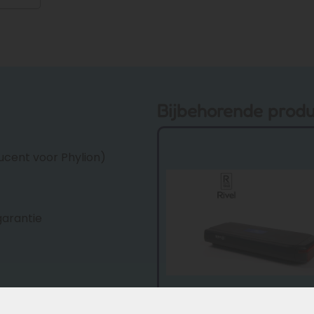
Bijbehorende prod
cent voor Phylion)
garantie
Generatie 2026
Verbeterd
Rivel accu Phylion XH370