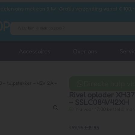
delen ons met een 9,1
Gratis verzending vanaf € 100,-
Accessoires
Over ons
Servi
Directe hulp v
 – tulpstekker – 42V 2A –
Rivel oplader XH37
– SSLC084V42XH
Nu voor 17:00 besteld, mor
€
59,95
€
44,95