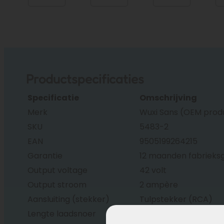
Productspecificaties
Specificatie
Omschrijving
Merk
Wuxi Sans (OEM produ
SKU
5483-2
EAN
9505199264215
Garantie
12 maanden fabrieks
Output voltage
42 volt
Output stroom
2 ampère
Aansluiting (stekker)
Tulpstekker (RCA)
Lengte laadsnoer
ca. 2,5 mtr