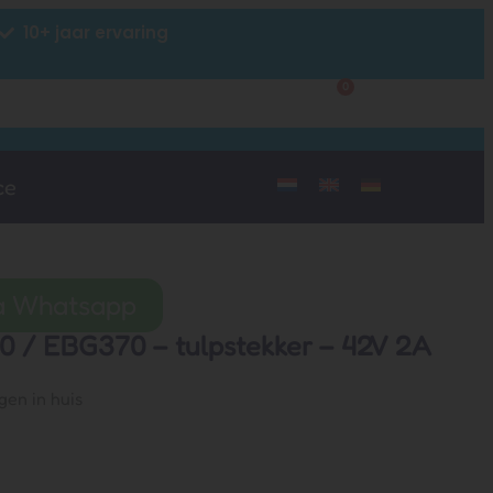
10+ jaar ervaring
0
Klantenservice
Mijn account
ce
ia Whatsapp
0 / EBG370 – tulpstekker – 42V 2A
gen in huis