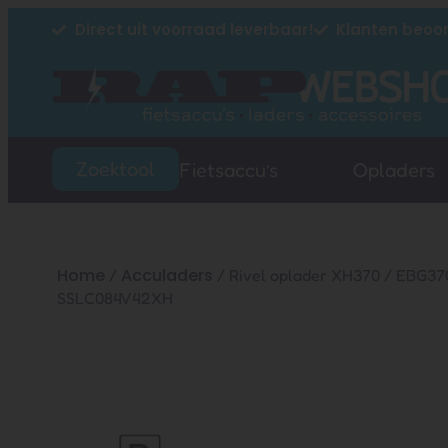
Direct uit voorraad leverbaar!
Klanten beoor
Zoektool
Fietsaccu’s
Opladers
Home
Acculaders
/
/ Rivel oplader XH370 / EBG370
SSLC084V42XH