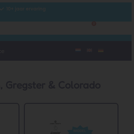
10+ jaar ervaring
0
Klantenservice
Mijn account
ce
, Gregster & Colorado