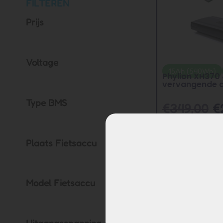
FILTEREN
Prijs
Voltage
15Ah (540Wh)
Phylion XH370
vervangende a
Type BMS
€
349,00
€
Plaats Fietsaccu
Model Fietsaccu