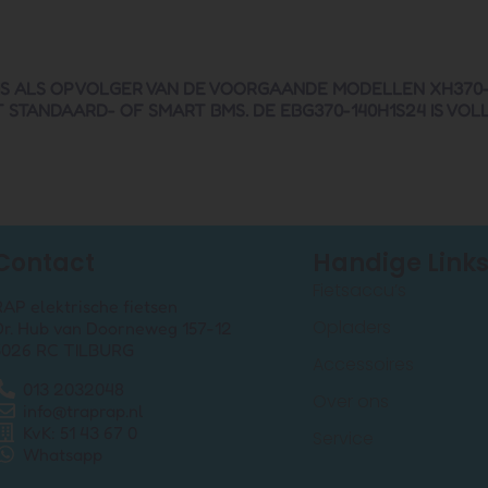
S ALS OPVOLGER VAN DE VOORGAANDE MODELLEN XH370-13
STANDAARD- OF SMART BMS. DE EBG370-140H1S24 IS VOL
Contact
Handige Link
Fietsaccu’s
RAP elektrische fietsen
Opladers
Dr. Hub van Doorneweg 157-12
5026 RC TILBURG
Accessoires
013 2032048
Over ons
info@traprap.nl
KvK: 51 43 67 0
Service
Whatsapp