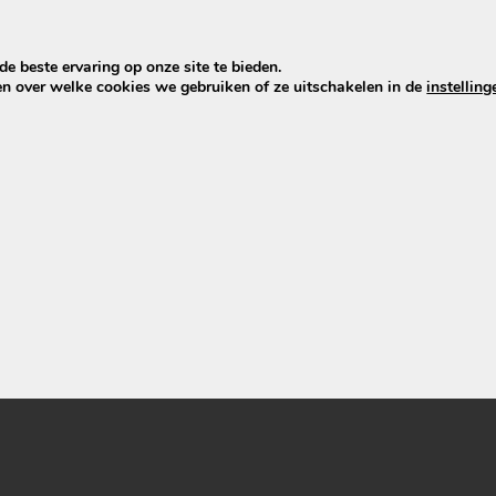
e beste ervaring op onze site te bieden.
en over welke cookies we gebruiken of ze uitschakelen in de
instelling
 Phylion XH370-13J
V 13Ah 481Wh
249,00
uct bekijken