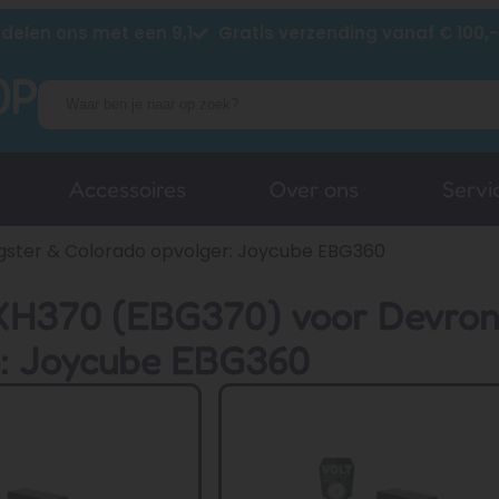
delen ons met een 9,1
Gratis verzending vanaf € 100,-
Accessoires
Over ons
Servi
gster & Colorado opvolger: Joycube EBG360
XH370 (EBG370) voor Devron
r: Joycube EBG360