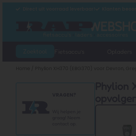
Direct uit voorraad leverbaar!
Klanten beoor
Zoektool
Fietsaccu’s
Opladers
Home
/ Phylion XH370 (EBG370) voor Devron, Gre
Phylion 
VRAGEN?
opvolge
Wij helpen je
graag! Neem
contact op.