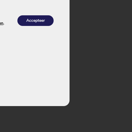
Accepteer
en
.