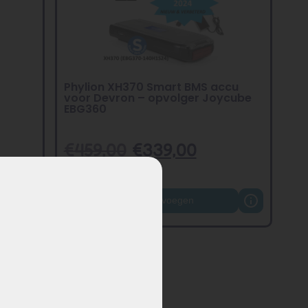
Phylion XH370 Smart BMS accu
voor Devron – opvolger Joycube
EBG360
€
459,00
€
339,00
Toevoegen