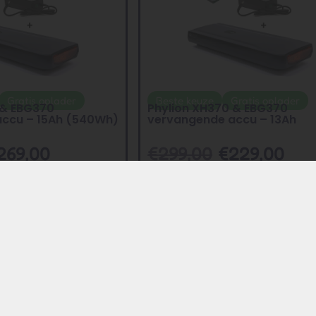
Gratis oplader
Beste keuze
Gratis oplader
 & EBG370
Phylion XH370 & EBG370
ccu – 15Ah (540Wh)
vervangende accu – 13Ah
269,00
€
299,00
€
229,00
Toevoegen
Toevoegen