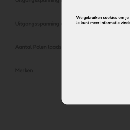
Uitgangsspanning oplader (V)
We gebruiken cookies om je d
Je kunt meer informatie vind
Uitgangsspanning oplader (A)
Devron accu –
Wall-E-S – 37
Aantal Polen laadstekker
€
399,00
€
Merken
Prod